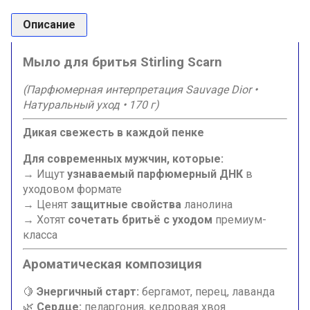
Описание
Мыло для бритья Stirling Scarn
(Парфюмерная интерпретация Sauvage Dior •
Натуральный уход • 170 г)
Дикая свежесть в каждой пенке
Для современных мужчин, которые:
→ Ищут
узнаваемый парфюмерный ДНК
в
уходовом формате
→ Ценят
защитные свойства
ланолина
→ Хотят
сочетать бритьё с уходом
премиум-
класса
Ароматическая композиция
🍋
Энергичный старт:
бергамот, перец, лаванда
🌿
Сердце:
пеларгония, кедровая хвоя