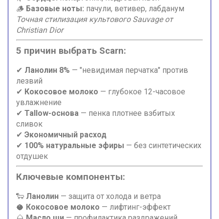
🪵
Базовые ноты:
пачули, ветивер, лабданум
Точная стилизация культового Sauvage от
Christian Dior
5 причин выбрать Scarn:
✔
Ланолин 8%
— "невидимая перчатка" против
лезвий
✔
Кокосовое молоко
— глубокое 12-часовое
увлажнение
✔
Tallow-основа
— пенка плотнее взбитых
сливок
✔
Экономичный расход
✔
100% натуральные эфиры
— без синтетических
отдушек
Ключевые компоненты:
🐑
Ланолин
— защита от холода и ветра
🥥
Кокосовое молоко
— лифтинг-эффект
🌰
Масло ши
— профилактика раздражений