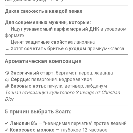
Дикая свежесть в каждой пенке
Для современных мужчин, которые:
→ Ищут
узнаваемый парфюмерный ДНК
в уходовом
формате
→ Ценят
защитные свойства
ланолина
→ Хотят
сочетать бритьё с уходом
премиум-класса
Ароматическая композиция
🍋
Энергичный старт:
бергамот, перец, лаванда
🌿
Сердце:
пеларгония, кедровая хвоя
🪵
Базовые ноты:
пачули, ветивер, лабданум
Точная стилизация культового Sauvage от Christian
Dior
5 причин выбрать Scarn:
✔
Ланолин 8%
— "невидимая перчатка" против лезвий
✔
Кокосовое молоко
— глубокое 12-часовое