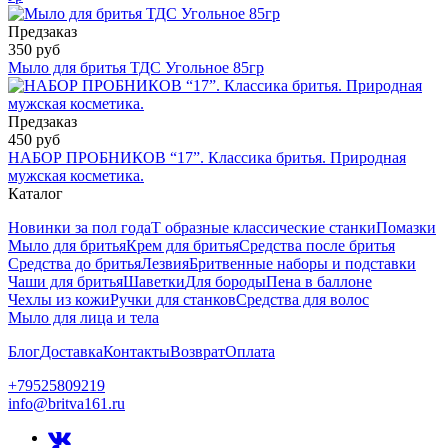
Предзаказ
350 руб
Мыло для бритья ТДС Угольное 85гр
Предзаказ
450 руб
НАБОР ПРОБНИКОВ “17”. Классика бритья. Природная
мужская косметика.
Каталог
Новинки за пол года
Т образные классические станки
Помазки
Мыло для бритья
Крем для бритья
Средства после бритья
Средства до бритья
Лезвия
Бритвенные наборы и подставки
Чаши для бритья
Шаветки
Для бороды
Пена в баллоне
Чехлы из кожи
Ручки для станков
Средства для волос
Мыло для лица и тела
Блог
Доставка
Контакты
Возврат
Оплата
+79525809219
info@britva161.ru