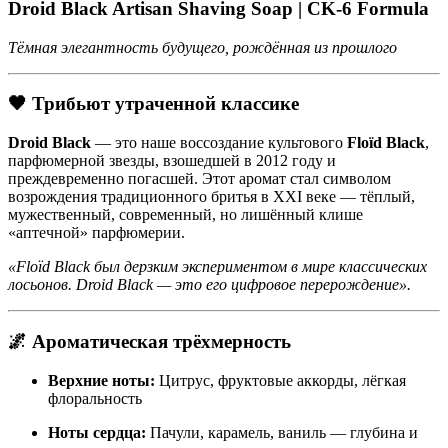
Droid Black Artisan Shaving Soap | CK-6 Formula
Тёмная элегантность будущего, рождённая из прошлого
🖤
Трибьют утраченной классике
Droid Black
— это наше воссоздание культового
Floïd Black
,
парфюмерной звезды, взошедшей в 2012 году и
преждевременно погасшей. Этот аромат стал символом
возрождения традиционного бритья в XXI веке — тёплый,
мужественный, современный, но лишённый клише
«аптечной» парфюмерии.
«Floïd Black был дерзким экспериментом в мире классических
лосьонов. Droid Black — это его цифровое перерождение».
🌌
Ароматическая трёхмерность
Верхние ноты:
Цитрус, фруктовые аккорды, лёгкая
флоральность
Ноты сердца:
Пачули, карамель, ваниль — глубина и