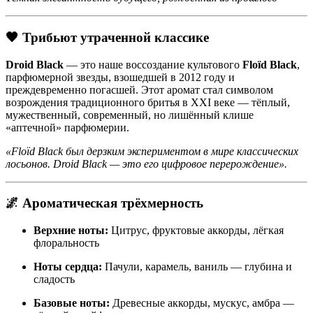
🖤
Трибьют утраченной классике
Droid Black
— это наше воссоздание культового
Floïd Black
,
парфюмерной звезды, взошедшей в 2012 году и
преждевременно погасшей. Этот аромат стал символом
возрождения традиционного бритья в XXI веке — тёплый,
мужественный, современный, но лишённый клише
«аптечной» парфюмерии.
«Floïd Black был дерзким экспериментом в мире классических
лосьонов. Droid Black — это его цифровое перерождение».
🌌
Ароматическая трёхмерность
Верхние ноты:
Цитрус, фруктовые аккорды, лёгкая
флоральность
Ноты сердца:
Пачули, карамель, ваниль — глубина и
сладость
Базовые ноты:
Древесные аккорды, мускус, амбра —