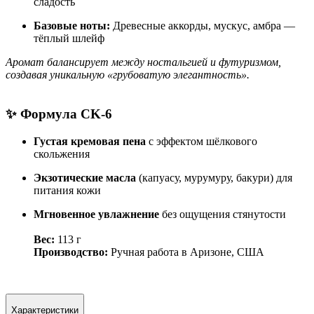
сладость
Базовые ноты:
Древесные аккорды, мускус, амбра —
тёплый шлейф
Аромат балансирует между ностальгией и футуризмом,
создавая уникальную «грубоватую элегантность».
✨
Формула CK-6
Густая кремовая пена
с эффектом шёлкового
скольжения
Экзотические масла
(капуасу, мурумуру, бакури) для
питания кожи
Мгновенное увлажнение
без ощущения стянутости
Вес:
113 г
Производство:
Ручная работа в Аризоне, США
Характеристики