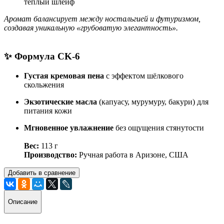
тёплый шлейф
Аромат балансирует между ностальгией и футуризмом,
создавая уникальную «грубоватую элегантность».
✨
Формула CK-6
Густая кремовая пена
с эффектом шёлкового
скольжения
Экзотические масла
(капуасу, мурумуру, бакури) для
питания кожи
Мгновенное увлажнение
без ощущения стянутости
Вес:
113 г
Производство:
Ручная работа в Аризоне, США
Добавить в сравнение
Описание