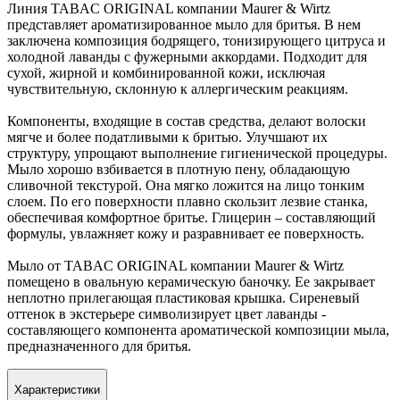
Линия TABAC ORIGINAL компании Maurer & Wirtz
представляет ароматизированное мыло для бритья. В нем
заключена композиция бодрящего, тонизирующего цитруса и
холодной лаванды с фужерными аккордами. Подхо
дит для
сухой, жирной и комбинированной кожи, исключая
чувствительную, склонную к аллергическим реакциям.
Компоненты, входящие в состав средства, делают волоски
мягче и более податливыми к бритью. Улучшают их
структуру, упрощают выполнение гигиенической процедуры.
Мыло хорошо взбивается в плотную пену, обладающую
сливочной текстурой. Она мягко ложится на лицо тонким
слоем. По его поверхности плавно скользит лезвие станка,
обеспечивая комфортное бритье. Глицерин – составляющий
формулы, увлажняет кожу и разравнивает ее поверхность.
Мыло от TABAC ORIGINAL компании Maurer & Wirtz
помещено в овальную керамическую баночку. Ее закрывает
неплотно прилегающая пластиковая крышка. Сиреневый
оттенок в экстерьере символизирует цвет лаванды -
составляющего компонента ароматической композиции мыла,
предназначенного для бритья.
Характеристики