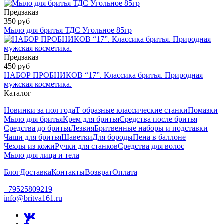
Предзаказ
350 руб
Мыло для бритья ТДС Угольное 85гр
Предзаказ
450 руб
НАБОР ПРОБНИКОВ “17”. Классика бритья. Природная
мужская косметика.
Каталог
Новинки за пол года
Т образные классические станки
Помазки
Мыло для бритья
Крем для бритья
Средства после бритья
Средства до бритья
Лезвия
Бритвенные наборы и подставки
Чаши для бритья
Шаветки
Для бороды
Пена в баллоне
Чехлы из кожи
Ручки для станков
Средства для волос
Мыло для лица и тела
Блог
Доставка
Контакты
Возврат
Оплата
+79525809219
info@britva161.ru