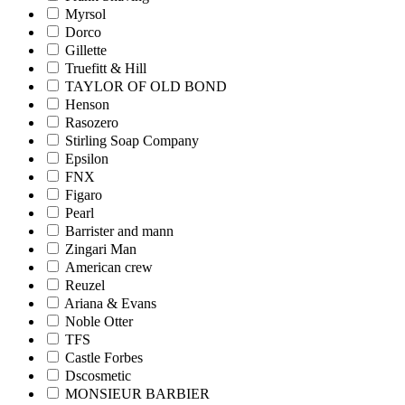
Myrsol
Dorco
Gillette
Truefitt & Hill
TAYLOR OF OLD BOND
Henson
Rasozero
Stirling Soap Company
Epsilon
FNX
Figaro
Pearl
Barrister and mann
Zingari Man
Аmerican crew
Reuzel
Ariana & Evans
Noble Otter
TFS
Castle Forbes
Dscosmetic
MONSIEUR BARBIER