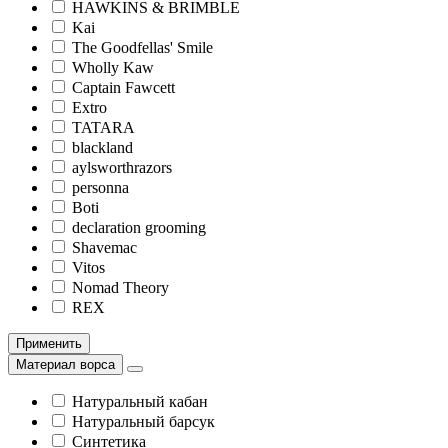
HAWKINS & BRIMBLE
Kai
The Goodfellas' Smile
Wholly Kaw
Captain Fawcett
Extro
TATARA
blackland
aylsworthrazors
personna
Boti
declaration grooming
Shavemac
Vitos
Nomad Theory
REX
Применить
Материал ворса
Натуральный кабан
Натуральный барсук
Синтетика