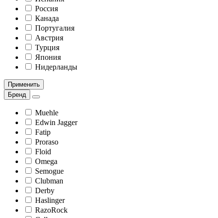
Россия
Канада
Португалия
Австрия
Турция
Япония
Нидерланды
Применить
Бренд
Muehle
Edwin Jagger
Fatip
Proraso
Floid
Omega
Semogue
Clubman
Derby
Haslinger
RazoRock