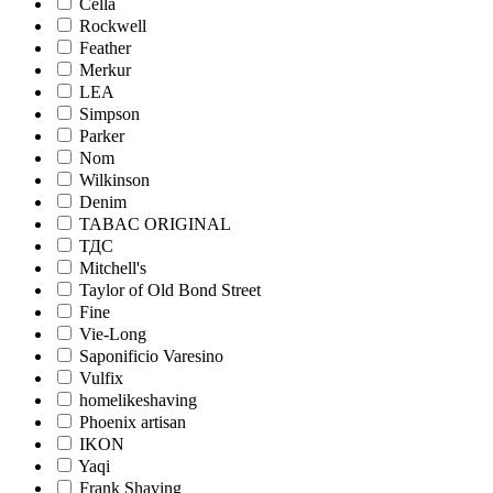
Cella
Rockwell
Feather
Merkur
LEA
Simpson
Parker
Nom
Wilkinson
Denim
TABAC ORIGINAL
ТДС
Mitchell's
Taylor of Old Bond Street
Fine
Vie-Long
Saponificio Varesino
Vulfix
homelikeshaving
Phoenix artisan
IKON
Yaqi
Frank Shaving