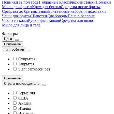
Новинки за пол года
Т образные классические станки
Помазки
Мыло для бритья
Крем для бритья
Средства после бритья
Средства до бритья
Лезвия
Бритвенные наборы и подставки
Чаши для бритья
Шаветки
Для бороды
Пена в баллоне
Чехлы из кожи
Ручки для станков
Средства для волос
Мыло для лица и тела
Фильтры
Цена
Применить
Тип гребенки
Открытая
Закрытая
Slant bar/косой рез
Применить
Страна производитель
Германия
США
Англия
Италия
Испания