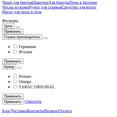
Чаши для бритья
Шаветки
Для бороды
Пена в баллоне
Чехлы из кожи
Ручки для станков
Средства для волос
Мыло для лица и тела
Фильтры
Цена
Применить
Страна производитель
Германия
Италия
Применить
Бренд
Proraso
Omega
TABAC ORIGINAL
Применить
Сбросить
Применить
Блог
Доставка
Контакты
Возврат
Оплата