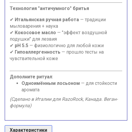
Технология "античумного" бритья
✔
Итальянская ручная работа
— традиции
мыловарения + наука
✔
Кокосовое масло
— "эффект воздушной
подушки" для лезвия
✔
pH 5.5
— физиологично для любой кожи
✔
Гипоаллергенность
— прошло тесты на
чувствительной коже
Дополните ритуал
:
Одноимённым лосьоном
— для стойкости
аромата
(Сделано в Италии для RazoRock, Канада. Веган-
формула)
Характеристики