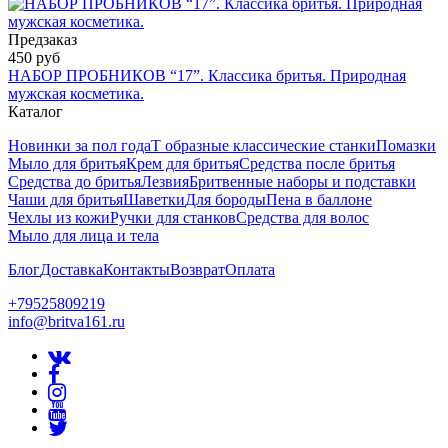
Предзаказ
450 руб
НАБОР ПРОБНИКОВ “17”. Классика бритья. Природная
мужская косметика.
Каталог
Новинки за пол года
Т образные классические станки
Помазки
Мыло для бритья
Крем для бритья
Средства после бритья
Средства до бритья
Лезвия
Бритвенные наборы и подставки
Чаши для бритья
Шаветки
Для бороды
Пена в баллоне
Чехлы из кожи
Ручки для станков
Средства для волос
Мыло для лица и тела
Блог
Доставка
Контакты
Возврат
Оплата
+79525809219
info@britva161.ru