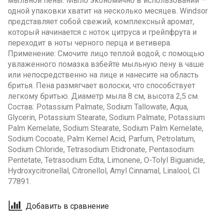
мыльной пены. Мыло экономично в использовании —
одной упаковки хватит на несколько месяцев. Windsor
представляет собой свежий, комплексный аромат,
который начинается с ноток цитруса и грейпфрута и
переходит в ноты черного перца и ветивера.
Применение: Смочите лицо теплой водой, с помощью
увлаженного помазка взбейте мыльную пену в чаше
или непосредственно на лице и нанесите на область
бритья. Пена размягчает волоски, что способствует
легкому бритью. Диаметр мыла 8 см, высота 2,5 см.
Состав: Potassium Palmate, Sodium Tallowate, Aqua,
Glycerin, Potassium Stearate, Sodium Palmate, Potassium
Palm Kernelate, Sodium Stearate, Sodium Palm Kernelate,
Sodium Cocoate, Palm Kernel Acid, Parfum, Petrolatum,
Sodium Chloride, Tetrasodium Etidronate, Pentasodium
Pentetate, Tetrasodium Edta, Limonene, O-Tolyl Biguanide,
Hydroxycitronellal, Citronellol, Amyl Cinnamal, Linalool, CI
77891.
Добавить в сравнение