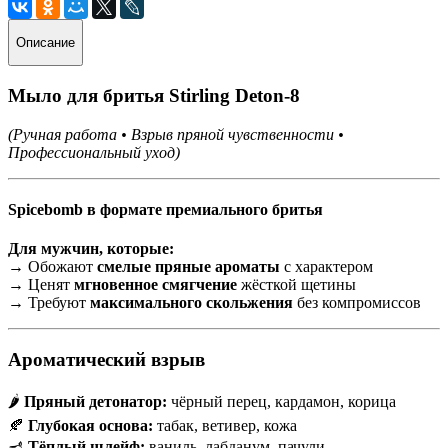
Описание
Мыло для бритья Stirling Deton-8
(Ручная работа • Взрыв пряной чувственности •
Профессиональный уход)
Spicebomb в формате премиального бритья
Для мужчин, которые:
→ Обожают
смелые пряные ароматы
с характером
→ Ценят
мгновенное смягчение
жёсткой щетины
→ Требуют
максимального скольжения
без компромиссов
Ароматический взрыв
🌶
Пряный детонатор:
чёрный перец, кардамон, корица
🍂
Глубокая основа:
табак, ветивер, кожа
🪔
Тёплый шлейф:
ваниль, лабданум, пачули