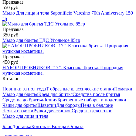
Предзаказ
550 руб
Мыло Для лица и тела Saponificio Varesino 70th Anniversary 150
гр
Предзаказ
350 руб
Мыло для бритья ТДС Угольное 85гр
Предзаказ
450 руб
НАБОР ПРОБНИКОВ “17”. Классика бритья. Природная
мужская косметика.
Каталог
Новинки за пол года
Т образные классические станки
Помазки
Мыло для бритья
Крем для бритья
Средства после бритья
Средства до бритья
Лезвия
Бритвенные наборы и подставки
Чаши для бритья
Шаветки
Для бороды
Пена в баллоне
Чехлы из кожи
Ручки для станков
Средства для волос
Мыло для лица и тела
Блог
Доставка
Контакты
Возврат
Оплата