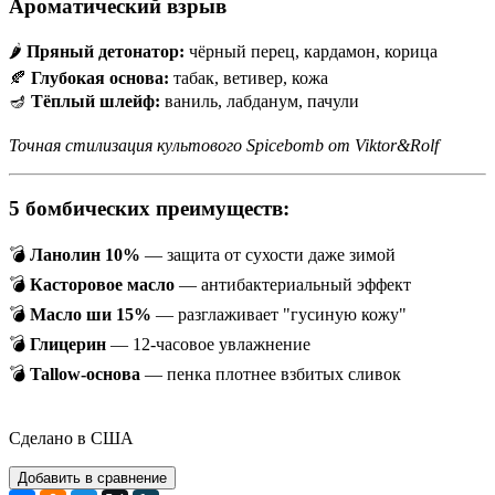
Ароматический взрыв
🌶
Пряный детонатор:
чёрный перец, кардамон, корица
🍂
Глубокая основа:
табак, ветивер, кожа
🪔
Тёплый шлейф:
ваниль, лабданум, пачули
Точная стилизация культового Spicebomb от Viktor&Rolf
5 бомбических преимуществ:
💣
Ланолин 10%
— защита от сухости даже зимой
💣
Касторовое масло
— антибактериальный эффект
💣
Масло ши 15%
— разглаживает "гусиную кожу"
💣
Глицерин
— 12-часовое увлажнение
💣
Tallow-основа
— пенка плотнее взбитых сливок
Сделано в США
Добавить в сравнение