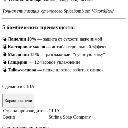
Точная стилизация культового Spicebomb от Viktor&Rolf
5 бомбических преимуществ:
💣
Ланолин 10%
— защита от сухости даже зимой
💣
Касторовое масло
— антибактериальный эффект
💣
Масло ши 15%
— разглаживает "гусиную кожу"
💣
Глицерин
— 12-часовое увлажнение
💣
Tallow-основа
— пенка плотнее взбитых сливок
Сделано в США
Характеристики
Страна производитель
США
Бренд
Stirling Soap Company
Сопутствующие товары