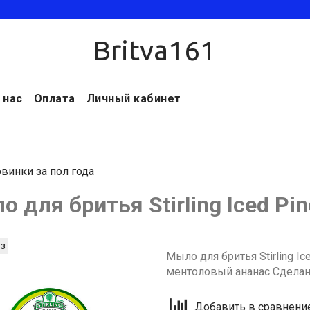
Britva161
 нас
Оплата
Личный кабинет
винки за пол года
 для бритья Stirling Iced Pi
з
Мыло для бритья Stirling I
ментоловый ананас Сдела
Добавить в сравнени