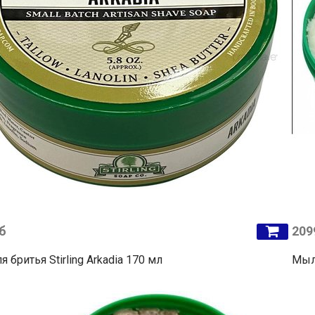
б
209
 бритья Stirling Arkadia 170 мл
Мыло