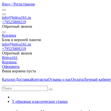
Вход / Регистрация
info@britva161.ru
+79525809219
Обратный звонок
Корзина
Блок в верхней панели
info@britva161.ru
+79525809219
Обратный звонок
Britva161
Корзина:
Оформить
Ваша корзина пуста
Каталог
Доставка
Контакты
Отзывы о нас
Оплата
Личный кабине
Т образные классические станки