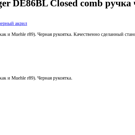
ger DE86BL Closed comb ручка
к и Muehle r89). Черная рукоятка. Качественно сделанный стано
к и Muehle r89). Черная рукоятка.