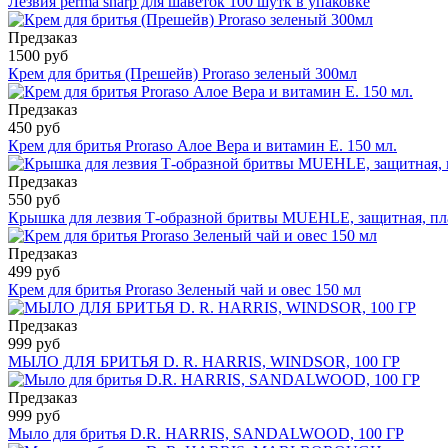
Лезвия perma sharp для шаветок 100 шутк в упаковке
Предзаказ
1500 руб
Крем для бритья (Прешейв) Proraso зеленый 300мл
Предзаказ
450 руб
Крем для бритья Proraso Алое Вера и витамин Е. 150 мл.
Предзаказ
550 руб
Крышка для лезвия Т-образной бритвы MUEHLE, защитная, пл
Предзаказ
499 руб
Крем для бритья Proraso Зеленый чай и овес 150 мл
Предзаказ
999 руб
МЫЛО ДЛЯ БРИТЬЯ D. R. HARRIS, WINDSOR, 100 ГР
Предзаказ
999 руб
Мыло для бритья D.R. HARRIS, SANDALWOOD, 100 ГР