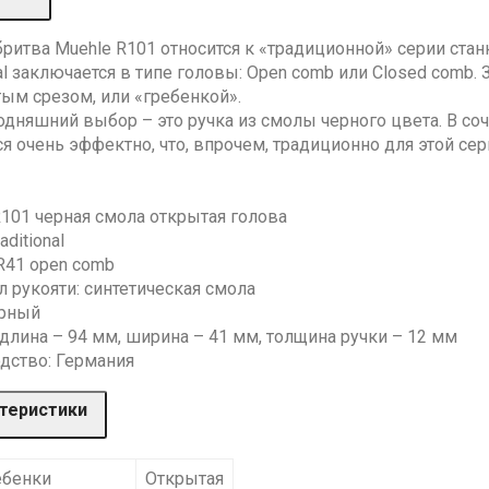
бритва Muehle R101 относится к «традиционной» серии ста
nal заключается в типе головы: Open comb или Closed comb
тым срезом, или «гребенкой».
одняшний выбор – это ручка из смолы черного цвета. В с
я очень эффектно, что, впрочем, традиционно для этой сер
R101 черная смола открытая голова
aditional
R41 open comb
 рукояти: синтетическая смола
ерный
длина – 94 мм, ширина – 41 мм, толщина ручки – 12 мм
дство: Германия
теристики
ебенки
Открытая