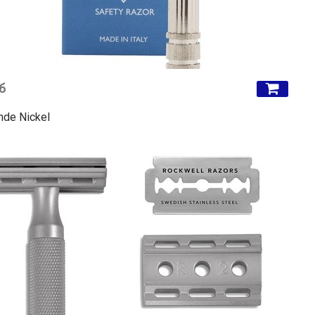
б
nde Nickel