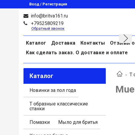
Вход / Регистрация
info@britva161.ru
+79525809219
Обратный звонок
Каталог
Доставка
Контакты
Отзывы о
Как сделать заказ. О доставке и оплате
Т 
Каталог
Mue
Новинки за пол года
Т образные классические
станки
Помазки
Мыло для бритья