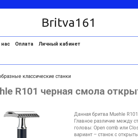
Britva161
 нас
Оплата
Личный кабинет
образные классические станки
hle R101 черная смола откры
Данная бритва Muehle R101
Главное различие между ста
головы: Open comb или Clo
вариант – станок с открыт