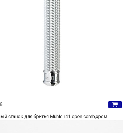
б
ый станок для бритья Muhle r41 open comb,хром