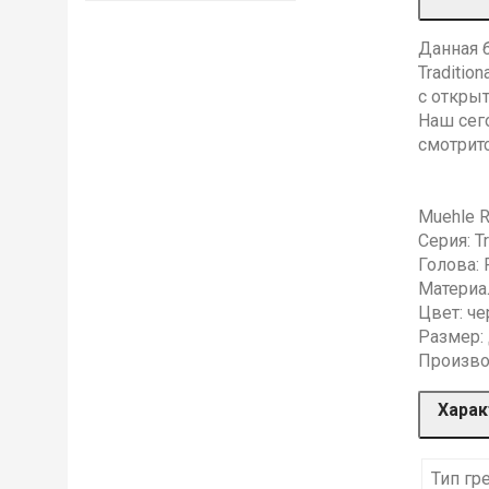
Данная 
Traditio
с откры
Наш сег
смотритс
Muehle 
Серия: Tr
Голова: 
Материал
Цвет: ч
Размер: 
Произво
Харак
Тип гр