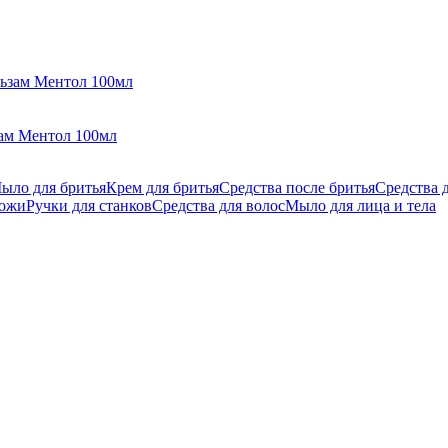
зам Ментол 100мл
ыло для бритья
Крем для бритья
Средства после бритья
Средства 
кожи
Ручки для станков
Средства для волос
Мыло для лица и тела