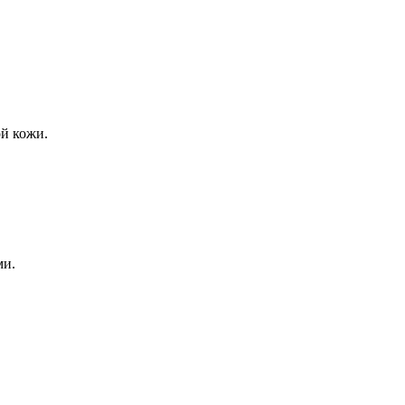
ой кожи.
ми.