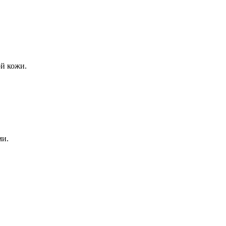
ой кожи.
ми.