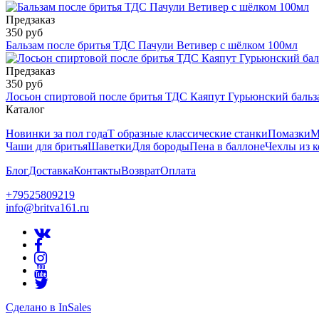
Предзаказ
350 руб
Бальзам после бритья ТДС Пачули Ветивер с шёлком 100мл
Предзаказ
350 руб
Лосьон спиртовой после бритья ТДС Каяпут Гурьюнский баль
Каталог
Новинки за пол года
Т образные классические станки
Помазки
М
Чаши для бритья
Шаветки
Для бороды
Пена в баллоне
Чехлы из 
Блог
Доставка
Контакты
Возврат
Оплата
+79525809219
info@britva161.ru
Сделано в InSales