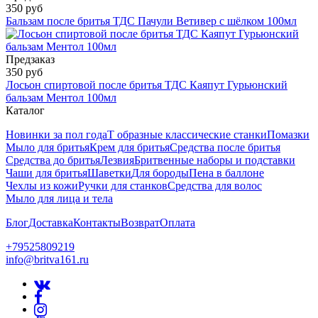
350 руб
Бальзам после бритья ТДС Пачули Ветивер с шёлком 100мл
Предзаказ
350 руб
Лосьон спиртовой после бритья ТДС Каяпут Гурьюнский
бальзам Ментол 100мл
Каталог
Новинки за пол года
Т образные классические станки
Помазки
Мыло для бритья
Крем для бритья
Средства после бритья
Средства до бритья
Лезвия
Бритвенные наборы и подставки
Чаши для бритья
Шаветки
Для бороды
Пена в баллоне
Чехлы из кожи
Ручки для станков
Средства для волос
Мыло для лица и тела
Блог
Доставка
Контакты
Возврат
Оплата
+79525809219
info@britva161.ru