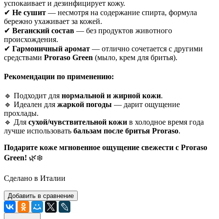
успокаивает и дезинфицирует кожу.
✔
Не сушит
— несмотря на содержание спирта, формула
бережно ухаживает за кожей.
✔
Веганский состав
— без продуктов животного
происхождения.
✔
Гармоничный аромат
— отлично сочетается с другими
средствами
Proraso Green
(мыло, крем для бритья).
Рекомендации по применению:
🔹 Подходит для
нормальной и жирной кожи
.
🔹 Идеален для
жаркой погоды
— дарит ощущение
прохлады.
🔹 Для
сухой/чувствительной кожи
в холодное время года
лучше использовать
бальзам после бритья Proraso
.
Подарите коже мгновенное ощущение свежести с Proraso
Green!
🌿❄️
Сделано в Италии
Добавить в сравнение