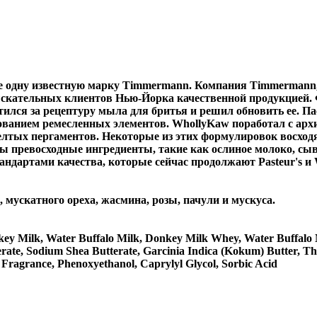
 одну известную марку Timmermann. Компания Timmermann, о
ыскательных клиентов Нью-Йорка качественной продукцией.
ился за рецептуру мыла для бритья и решил обновить ее. Па
ьзованием ремесленных элементов. WhollyKaw поработал с а
лтых пергаментов. Некоторые из этих формулировок восходят 
 превосходные ингредиенты, такие как ослиное молоко, сыв
тандартами качества, которые сейчас продолжают Pasteur's и
, мускатного ореха, жасмина, розы, пачули и мускуса.
key Milk, Water Buffalo Milk, Donkey Milk Whey, Water Buffalo 
erate, Sodium Shea Butterate, Garcinia Indica (Kokum) Butter, T
 Fragrance, Phenoxyethanol, Caprylyl Glycol, Sorbic Acid