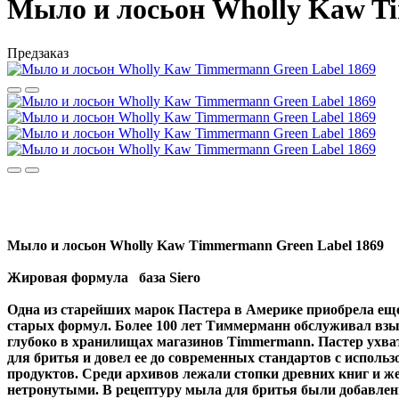
Мыло и лосьон Wholly Kaw T
Предзаказ
Мыло и лосьон Wholly Kaw Timmermann Green Label 1869
Жировая формула база Siero
Одна из старейших марок Пастера в Америке приобрела еще
старых формул. Более 100 лет Тиммерманн обслуживал вз
глубоко в хранилищах магазинов Timmermann. Пастер ухват
для бритья и довел ее до современных стандартов с испол
продуктов. Среди архивов лежали стопки древних книг и же
нетронутыми. В рецептуру мыла для бритья были добавлены