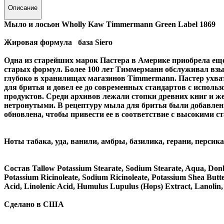
Описание
Мыло и лосьон Wholly Kaw Timmermann Green Label 1869
Жировая формула база Siero
Одна из старейших марок Пастера в Америке приобрела еще
старых формул. Более 100 лет Тиммерманн обслуживал вз
глубоко в хранилищах магазинов Timmermann. Пастер ухват
для бритья и довел ее до современных стандартов с испол
продуктов. Среди архивов лежали стопки древних книг и же
нетронутыми. В рецептуру мыла для бритья были добавлены
обновлена, чтобы привести ее в соответствие с высокими с
Ноты табака, уда, ванили, амбры, базилика, герани, персика
Состав Tallow Potassium Stearate, Sodium Stearate, Aqua, Don
Potassium Ricinoleate, Sodium Ricinoleate, Potassium Shea Butt
Acid, Linolenic Acid, Humulus Lupulus (Hops) Extract, Lanolin,
Сделано в США