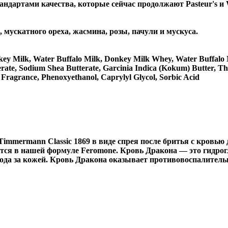
тандартами качества, которые сейчас продолжают Pasteur's и
, мускатного ореха, жасмина, розы, пачули и мускуса.
key Milk, Water Buffalo Milk, Donkey Milk Whey, Water Buffalo 
erate, Sodium Shea Butterate, Garcinia Indica (Kokum) Butter, T
 Fragrance, Phenoxyethanol, Caprylyl Glycol, Sorbic Acid
immermann Classic 1869 в виде спрея после бритья с кровью
тся в нашей формуле Feromone. Кровь Дракона — это гидрог
ода за кожей. Кровь Дракона оказывает противовоспалител