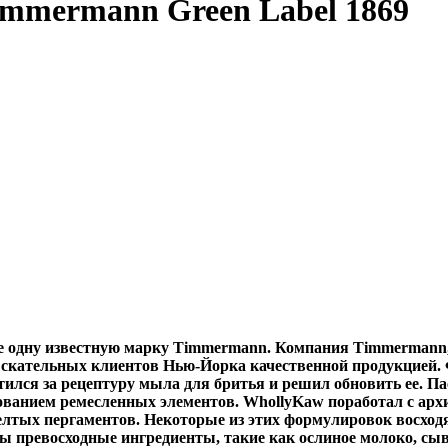
immermann Green Label 1869
 одну известную марку Timmermann. Компания Timmermann, о
ыскательных клиентов Нью-Йорка качественной продукцией.
ился за рецептуру мыла для бритья и решил обновить ее. Па
ьзованием ремесленных элементов. WhollyKaw поработал с а
лтых пергаментов. Некоторые из этих формулировок восходят 
 превосходные ингредиенты, такие как ослиное молоко, сыв