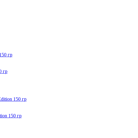
0 гр
ion 150 гр