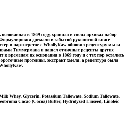
снованная в 1869 году, хранила в своих архивах набор
 Формулировки дремали в забытой рукописной книге
стер в партнерстве с WhollyKaw обновил рецептуру мыла
рхивами Тиммермана и нашел отличные рецепты других
к временам их основания в 1869 году и с тех пор остались
ороточные протеины, экстракт хмеля, а рецептура была
 WhollyKaw.
Milk Whey, Glycerin, Potassium Tallowate, Sodium Tallowate,
heobroma Cacao (Cocoa) Butter, Hydrolyzed Linseed, Linoleic