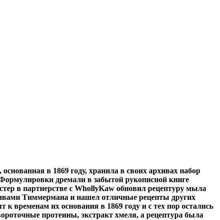
снованная в 1869 году, хранила в своих архивах набор
 Формулировки дремали в забытой рукописной книге
стер в партнерстве с WhollyKaw обновил рецептуру мыла
рхивами Тиммермана и нашел отличные рецепты других
к временам их основания в 1869 году и с тех пор остались
ороточные протеины, экстракт хмеля, а рецептура была