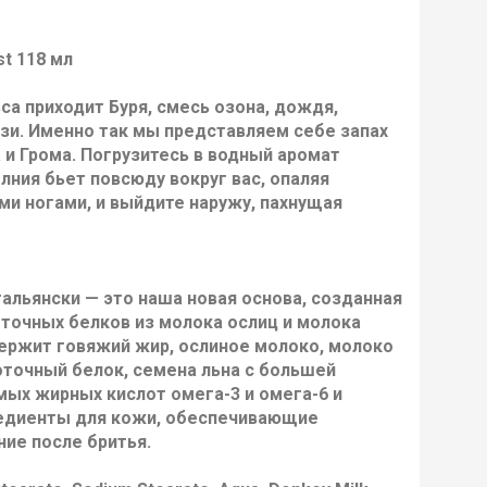
t 118 мл
са приходит Буря, смесь озона, дождя,
язи. Именно так мы представляем себе запах
 и Грома. Погрузитесь в водный аромат
лния бьет повсюду вокруг вас, опаляя
и ногами, и выйдите наружу, пахнущая
тальянски — это наша новая основа, созданная
точных белков из молока ослиц и молока
держит говяжий жир, ослиное молоко, молоко
оточный белок, семена льна с большей
ых жирных кислот омега-3 и омега-6 и
редиенты для кожи, обеспечивающие
ие после бритья.