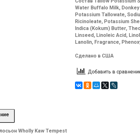
Состав Tallow Potassium St
Water Buffalo Milk, Donkey 
Potassium Tallowate, Sodiu
Ricinoleate, Potassium She
Indica (Kokum) Butter, Th
Linseed, Linoleic Acid, Lin
Lanolin, Fragrance, Phenoxy
Сделано в США
Добавить в сравнени
ание
лосьон Wholly Kaw Tempest