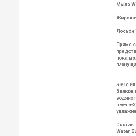
Мыло Wh
Жировая
Лосьон 
Прямо с
предста
пока мо
пахнуща
Siero и
белков 
водяног
омега-3
увлажне
Состав T
Water Bu