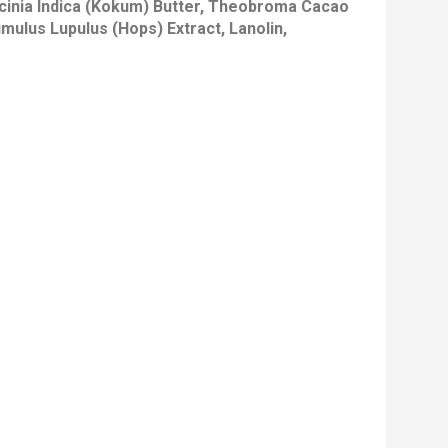
rcinia Indica (Kokum) Butter, Theobroma Cacao
umulus Lupulus (Hops) Extract, Lanolin,