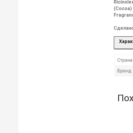
Ricinole
(Cocoa) 
Fragranc
Сделан
Харак
Страна
Бренд
По