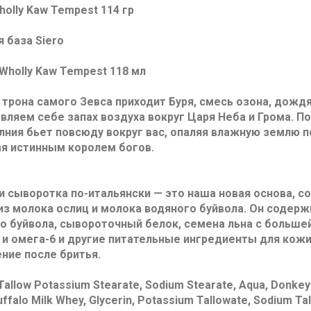
olly Kaw Tempest 114 гр
 база Siero
Wholly Kaw Tempest 118 мл
 трона самого Зевса приходит Буря, смесь озона, дождя
вляем себе запах воздуха вокруг Царя Неба и Грома. П
лния бьет повсюду вокруг вас, опаляя влажную землю п
я истинным королем богов.
ли сыворотка по-итальянски — это наша новая основа, 
из молока ослиц и молока водяного буйвола. Он содерж
о буйвола, сывороточный белок, семена льна с больш
 и омега-6 и другие питательные ингредиенты для ко
ние после бритья.
allow Potassium Stearate, Sodium Stearate, Aqua, Donkey M
ffalo Milk Whey, Glycerin, Potassium Tallowate, Sodium Ta