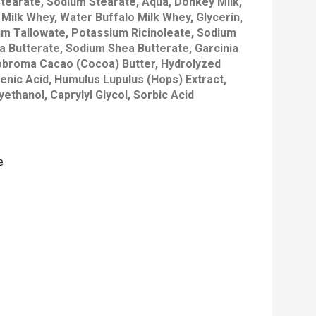
earate, Sodium Stearate, Aqua, Donkey Milk,
Milk Whey, Water Buffalo Milk Whey, Glycerin,
m Tallowate, Potassium Ricinoleate, Sodium
a Butterate, Sodium Shea Butterate, Garcinia
eobroma Cacao (Cocoa) Butter, Hydrolyzed
olenic Acid, Humulus Lupulus (Hops) Extract,
ethanol, Caprylyl Glycol, Sorbic Acid
е