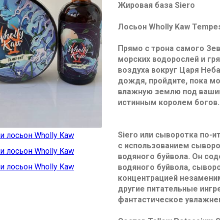
Жировая база Siero
Лосьон Wholly Kaw Tempes
Прямо с трона самого Зев
морских водорослей и гр
воздуха вокруг Царя Неба
дождя, пройдите, пока мо
влажную землю под вашим
истинным королем богов.
Siero или сыворотка по-и
с использованием сыворо
водяного буйвола. Он со
водяного буйвола, сывор
концентрацией незаменим
другие питательные инг
фантастическое увлажнен