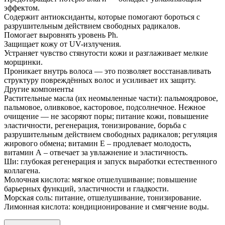
эффектом.
Содержит антиоксиданты, которые помогают бороться с
разрушительным действием свободных радикалов.
Помогает выровнять уровень Ph.
Защищает кожу от UV-излучения.
Устраняет чувство стянутости кожи и разглаживает мелкие
морщинки.
Проникает внутрь волоса — это позволяет восстанавливать
структуру повреждённых волос и усиливает их защиту.
Другие компоненты
Растительные масла (их неомыленные части): пальмоядровое,
пальмовое, оливковое, касторовое, подсолнечное. Нежное
очищение — не засоряют поры; питание кожи, повышение
эластичности, регенерация, тонизирование, борьба с
разрушительным действием свободных радикалов; регуляция
жирового обмена; витамин Е – продлевает молодость,
витамин А – отвечает за увлажнение и эластичность.
Ши: глубокая регенерация и запуск выработки естественного
коллагена.
Молочная кислота: мягкое отшелушивание; повышение
барьерных функций, эластичности и гладкости.
Морская соль: питание, отшелушивание, тонизирование.
Лимонная кислота: кондиционирование и смягчение воды.