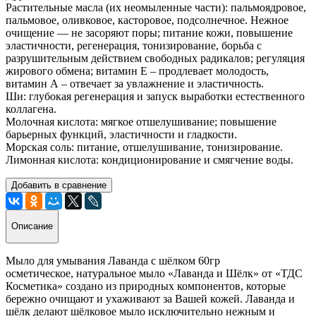
Растительные масла (их неомыленные части): пальмоядровое,
пальмовое, оливковое, касторовое, подсолнечное. Нежное
очищение — не засоряют поры; питание кожи, повышение
эластичности, регенерация, тонизирование, борьба с
разрушительным действием свободных радикалов; регуляция
жирового обмена; витамин Е – продлевает молодость,
витамин А – отвечает за увлажнение и эластичность.
Ши: глубокая регенерация и запуск выработки естественного
коллагена.
Молочная кислота: мягкое отшелушивание; повышение
барьерных функций, эластичности и гладкости.
Морская соль: питание, отшелушивание, тонизирование.
Лимонная кислота: кондиционирование и смягчение воды.
Добавить в сравнение
Описание
Мыло для умывания Лаванда с шёлком 60гр
осметическое, натуральное мыло «Лаванда и Шёлк» от «ТДС
Косметика» создано из природных компонентов, которые
бережно очищают и ухаживают за Вашей кожей. Лаванд
а и
шёлк делают шёлковое мыло исключительно нежным и