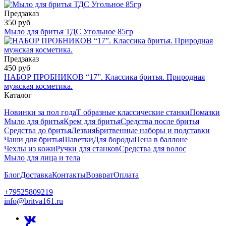
Предзаказ
350 руб
Мыло для бритья ТДС Угольное 85гр
Предзаказ
450 руб
НАБОР ПРОБНИКОВ “17”. Классика бритья. Природная
мужская косметика.
Каталог
Новинки за пол года
Т образные классические станки
Помазки
Мыло для бритья
Крем для бритья
Средства после бритья
Средства до бритья
Лезвия
Бритвенные наборы и подставки
Чаши для бритья
Шаветки
Для бороды
Пена в баллоне
Чехлы из кожи
Ручки для станков
Средства для волос
Мыло для лица и тела
Блог
Доставка
Контакты
Возврат
Оплата
+79525809219
info@britva161.ru