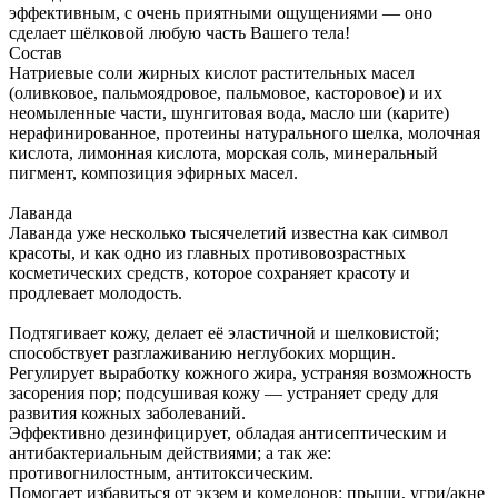
эффективным, с очень приятными ощущениями — оно
сделает шёлковой любую часть Вашего тела!
Состав
Натриевые соли жирных кислот растительных масел
(оливковое, пальмоядровое, пальмовое, касторовое) и их
неомыленные части, шунгитовая вода, масло ши (карите)
нерафинированное, протеины натурального шелка, молочная
кислота, лимонная кислота, морская соль, минеральный
пигмент, композиция эфирных масел.
Лаванда
Лаванда уже несколько тысячелетий известна как символ
красоты, и как одно из главных противовозрастных
косметических средств, которое сохраняет красоту и
продлевает молодость.
Подтягивает кожу, делает её эластичной и шелковистой;
способствует разглаживанию неглубоких морщин.
Регулирует выработку кожного жира, устраняя возможность
засорения пор; подсушивая кожу — устраняет среду для
развития кожных заболеваний.
Эффективно дезинфицирует, обладая антисептическим и
антибактериальным действиями; а так же:
противогнилостным, антитоксическим.
Помогает избавиться от экзем и комедонов: прыщи, угри/акне