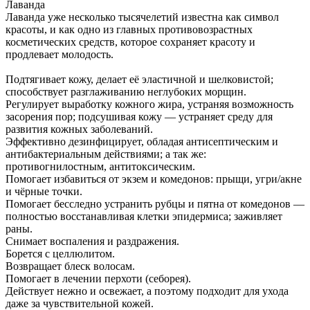
Лаванда
Лаванда уже несколько тысячелетий известна как символ
красоты, и как одно из главных противовозрастных
косметических средств, которое сохраняет красоту и
продлевает молодость.
Подтягивает кожу, делает её эластичной и шелковистой;
способствует разглаживанию неглубоких морщин.
Регулирует выработку кожного жира, устраняя возможность
засорения пор; подсушивая кожу — устраняет среду для
развития кожных заболеваний.
Эффективно дезинфицирует, обладая антисептическим и
антибактериальным действиями; а так же:
противогнилостным, антитоксическим.
Помогает избавиться от экзем и комедонов: прыщи, угри/акне
и чёрные точки.
Помогает бесследно устранить рубцы и пятна от комедонов —
полностью восстанавливая клетки эпидермиса; заживляет
раны.
Снимает воспаления и раздражения.
Борется с целлюлитом.
Возвращает блеск волосам.
Помогает в лечении перхоти (себорея).
Действует нежно и освежает, а поэтому подходит для ухода
даже за чувствительной кожей.