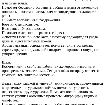
и чёрные точки.
Помогает бесследно устранить рубцы и пятна от комедонов —
полностью восстанавливая клетки эпидермиса; заживляет
раны.
Снимает воспаления и раздражения.
Борется с целлюлитом.
Возвращает блеск волосам.
Помогает в лечении перхоти (себорея).
Действует нежно и освежает, а поэтому подходит для ухода
даже за чувствительной кожей.
Аромат лаванды успокаивает, помогает снять усталость,
стресс, предменструальный синдром — приносит ощущение
умиротворения.
Шёлк
Косметические свойства шёлка так же хорошо известны и
проверены тысячелетиями. Сегодня шёлк по праву является
компонентом элитной косметики.
Делает кожу гладкой и упругой: аминокислоты, содержащиеся
в протеинах натурального шёлка, помогают укрепить и
перестроить структуру кожи. Помогает восстанавливать
клетки: улучшая обменные процессы, микроциркуляцию и
лимфоток.
Предотвращает потерю влаги — обладает увлажняющим