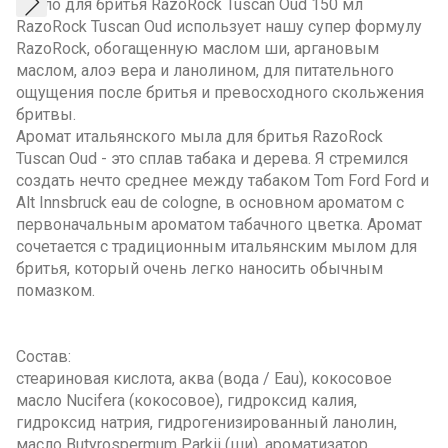
Мыло для бритья RazoRock Tuscan Oud 150 мл
RazoRock Tuscan Oud использует нашу супер формулу
RazoRock, обогащенную маслом ши, аргановым
маслом, алоэ вера и ланолином, для питательного
ощущения после б
ритья и превосходного скольжения
бритвы.
Аромат итальянского мыла для бритья RazoRock
Tuscan Oud - это сплав табака и дерева. Я стремился
создать нечто среднее между табаком Tom Ford Ford и
Alt Innsbruck eau de cologne, в основном ароматом с
первоначальным ароматом табачного цветка. Аромат
сочетается с традиционным итальянским мылом для
бритья, который очень легко наносить обычным
помазком.
Состав:
стеариновая кислота, аква (вода / Eau), кокосовое
масло Nucifera (кокосовое), гидроксид калия,
гидроксид натрия, гидрогенизированный ланолин,
масло Butyrospermum Parkii (ши), ароматизатор