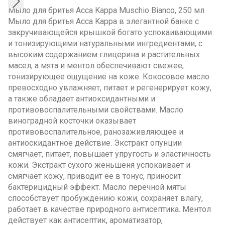
Мыло для бритья Acca Kappa Muschio Bianco, 250 мл
Мыло для бритья Acca Kappa в элегантной банке с
закручивающейся крышкой богато успокаивающими
и тонизирующими натуральными ингредиентами, с
высоким содержанием глицерина и растительных
масел, а мята и ментол обеспечивают свежее,
тонизирующее ощущение на коже. Кокосовое масло
превосходно увлажняет, питает и регенерирует кожу,
а также обладает антиоксидантными и
противовоспалительными свойствами. Масло
виноградной косточки оказывает
противовоспалительное, ранозаживляющее и
антиоскидантное действие. Экстракт опунции
смягчает, питает, повышает упругость и эластичность
кожи. Экстракт сухого женьшеня успокаивает и
смягчает кожу, приводит ее в тонус, приносит
бактерицидный эффект. Масло перечной мяты
способствует пробуждению кожи, сохраняет влагу,
работает в качестве природного антисептика. Ментол
действует как антисептик, ароматизатор,