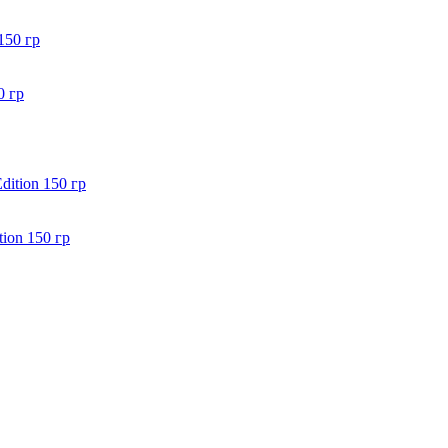
0 гр
ion 150 гр