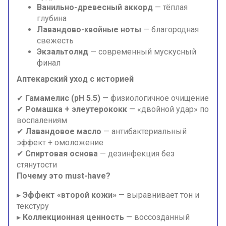
Ванильно-древесный аккорд
— тёплая
глубина
Лавандово-хвойные ноты
— благородная
свежесть
Экзальтолид
— современный мускусный
финал
Аптекарский уход с историей
✔
Гамамелис (pH 5.5)
— физиологичное очищение
✔
Ромашка + элеутерококк
— «двойной удар» по
воспалениям
✔
Лавандовое масло
— антибактериальный
эффект + омоложение
✔
Спиртовая основа
— дезинфекция без
стянутости
Почему это must-have?
▸
Эффект «второй кожи»
— выравнивает тон и
текстуру
▸
Коллекционная ценность
— воссозданный