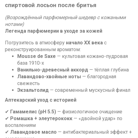
спиртовой лосьон после бритья
(Возрождённый парфюмерный шедевр с кожаными
нотами)
Легенда парфюмерии в уходе за кожей
Погрузитесь в атмосферу
начало XX века
с
реконструированным ароматом:
Mousse de Saxe
— культовая кожано-пудровая
база 1910-х
Ванильно-древесный аккорд
— тёплая глубина
Лавандово-хвойные ноты
— благородная
свежесть
Экзальтолид
— современный мускусный финал
Аптекарский уход с историей
✔
Гамамелис (pH 5.5)
— физиологичное очищение
✔
Ромашка + элеутерококк
— «двойной удар» по
воспалениям
✔
Лавандовое масло
— антибактериальный эффект +