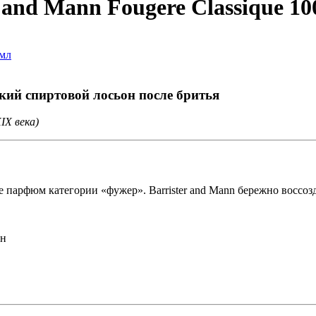
 and Mann Fougere Classique 10
ский спиртовой лосьон после бритья
IX века)
 парфюм категории «фужер». Barrister and Mann бережно воссозд
ин