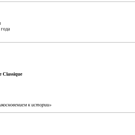
и
 года
 Classique
икосновением к истории»