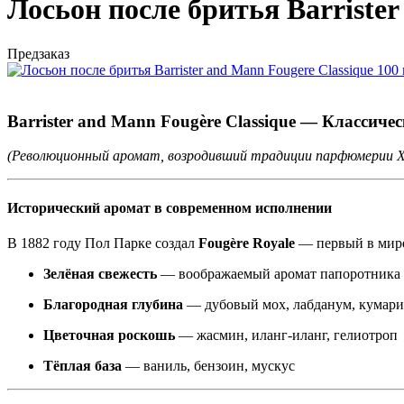
Лосьон после бритья Barrister
Предзаказ
Barrister and Mann Fougère Classique — Классиче
(Революционный аромат, возродивший традиции парфюмерии X
Исторический аромат в современном исполнении
В 1882 году Пол Парке создал
Fougère Royale
— первый в мире
Зелёная свежесть
— воображаемый аромат папоротника
Благородная глубина
— дубовый мох, лабданум, кумар
Цветочная роскошь
— жасмин, иланг-иланг, гелиотроп
Тёплая база
— ваниль, бензоин, мускус