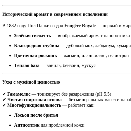
Исторический аромат в современном исполнении
В 1882 году Пол Парке создал
Fougère Royale
— первый в мире
Зелёная свежесть
— воображаемый аромат папоротника
Благородная глубина
— дубовый мох, лабданум, кумар
Цветочная роскошь
— жасмин, иланг-иланг, гелиотроп
Тёплая база
— ваниль, бензоин, мускус
Уход с музейной ценностью
✔
Гамамелис
— тонизирует без раздражения (pH 5.5)
✔
Чистая спиртовая основа
— без минеральных масел и пара
✔
Многофункциональность
— работает как:
Лосьон после бритья
Антисептик
для проблемной кожи