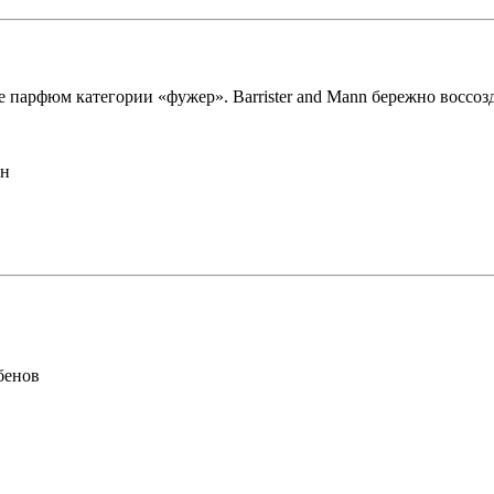
 парфюм категории «фужер». Barrister and Mann бережно воссозд
ин
бенов