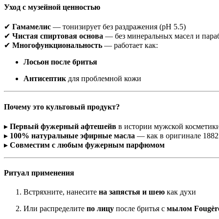
Уход с музейной ценностью
✔
Гамамелис
— тонизирует без раздражения (pH 5.5)
✔
Чистая спиртовая основа
— без минеральных масел и пара
✔
Многофункциональность
— работает как:
Лосьон после бритья
Антисептик
для проблемной кожи
Почему это культовый продукт?
▸
Первый фужерный афтешейв
в истории мужской косметик
▸
100% натуральные эфирные масла
— как в оригинале 1882
▸
Совместим с любым фужерным парфюмом
Ритуал применения
Встряхните, нанесите
на запястья и шею
как духи
Или распределите
по лицу
после бритья с
мылом Fougère