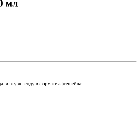
0 мл
али эту легенду в формате афтешейва: