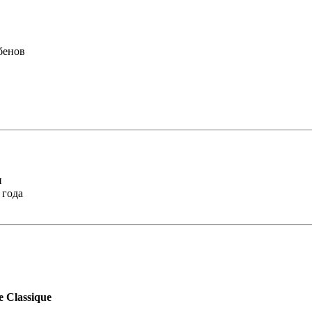
бенов
и
 года
 Classique