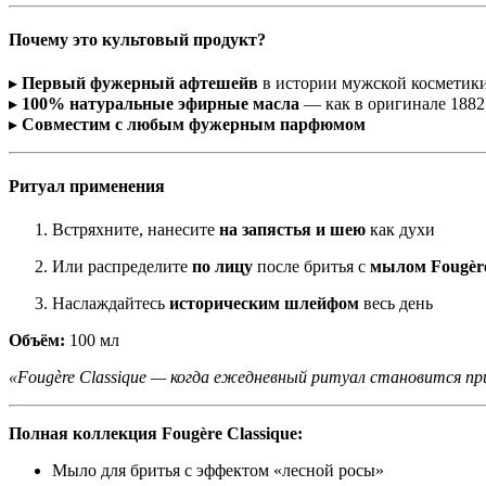
Почему это культовый продукт?
▸
Первый фужерный афтешейв
в истории мужской косметик
▸
100% натуральные эфирные масла
— как в оригинале 1882
▸
Совместим с любым фужерным парфюмом
Ритуал применения
Встряхните, нанесите
на запястья и шею
как духи
Или распределите
по лицу
после бритья с
мылом Fougère
Наслаждайтесь
историческим шлейфом
весь день
Объём:
100 мл
«Fougère Classique — когда ежедневный ритуал становится пр
Полная коллекция Fougère Classique:
Мыло для бритья с эффектом «лесной росы»