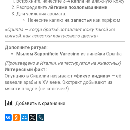
Встряхните, нанесите
3-4 капли
на влажную кожу
Распределите
лёгкими похлопываниями
Для усиления аромата:
Нанесите каплю
на запястья
как парфюм
«Opuntia — когда бритьё оставляет кожу такой же
мягкой, как лепестки кактусового цветка»
Дополните ритуал:
Мылом Saponificio Varesino
из линейки Opuntia
(Произведено в Италии, не тестируется на животных)
Интересный факт:
Опунцию в Сицилии называют
«фикус-индика»
— её
завезли арабы в XV веке. Экстракт добывают из
мякоти плодов (не колючек!).
Добавить в сравнение