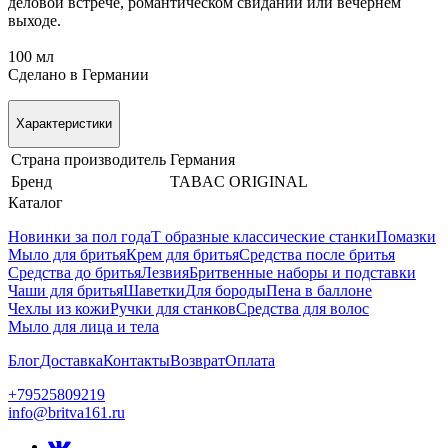
деловой встрече, романтическом свидании или вечернем
выходе.
100 мл
Сделано в Германии
Характеристики
Страна производитель
Германия
Бренд
TABAC ORIGINAL
Каталог
Новинки за пол года
Т образные классические станки
Помазки
Мыло для бритья
Крем для бритья
Средства после бритья
Средства до бритья
Лезвия
Бритвенные наборы и подставки
Чаши для бритья
Шаветки
Для бороды
Пена в баллоне
Чехлы из кожи
Ручки для станков
Средства для волос
Мыло для лица и тела
Блог
Доставка
Контакты
Возврат
Оплата
+79525809219
info@britva161.ru