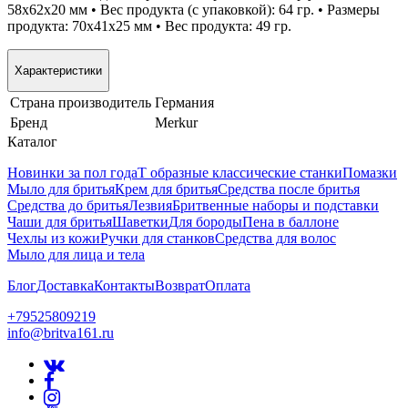
58x62x20 мм • Вес продукта (с упаковкой): 64 гр. • Размеры
продукта: 70x41x25 мм • Вес продукта: 49 гр.
Характеристики
Страна производитель
Германия
Бренд
Merkur
Каталог
Новинки за пол года
Т образные классические станки
Помазки
Мыло для бритья
Крем для бритья
Средства после бритья
Средства до бритья
Лезвия
Бритвенные наборы и подставки
Чаши для бритья
Шаветки
Для бороды
Пена в баллоне
Чехлы из кожи
Ручки для станков
Средства для волос
Мыло для лица и тела
Блог
Доставка
Контакты
Возврат
Оплата
+79525809219
info@britva161.ru