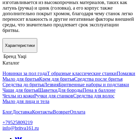
изготавливается из высокопрочных материалов, таких как
латунь (ручка) и цинк (головка), а его корпус также
дополнительно покрыт хромом, благодаря чему станок легко
переносит влажность и другие негативные факторы внешней
среды, что значительно продлевает срок эксплуатации
бритвы.
Характеристики
Бренд
Yaqi
Каталог
Новинки за пол года
Т образные классические станки
Помазки
Мыло для бритья
Крем для бритья
Средства после бритья
Средства до бритья
Лезвия
Бритвенные наборы и подставки
Чаши для бритья
Шаветки
Для бороды
Пена в баллоне
Чехлы из кожи
Ручки для станков
Средства для волос
Мыло для лица и тела
Блог
Доставка
Контакты
Возврат
Оплата
+79525809219
info@britva161.ru