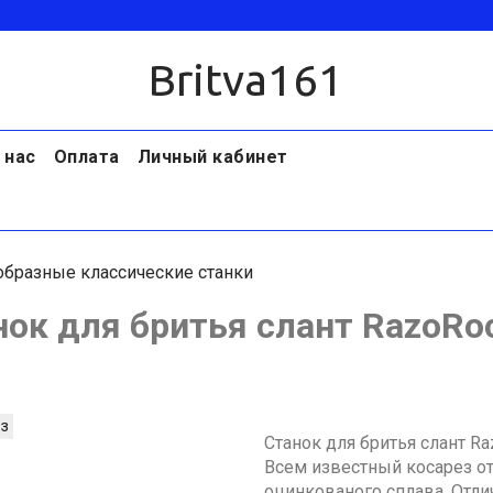
Britva161
 нас
Оплата
Личный кабинет
образные классические станки
нок для бритья слант RazoRoc
з
Станок для бритья слант R
Всем известный косарез от
оцинкованого сплава. Отли