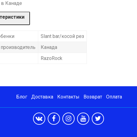
 в Канаде
теристики
ебенки
Slant bar/косой рез
 производитель
Канада
RazoRock
Блог
Доставка
Контакты
Возврат
Оплата