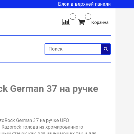
Блок в верхней панели
Корзина:
k German 37 на ручке
azoRock German 37 на ручке UFO
 Razorock голова из хромированного
чный станок как для начинающих так и для