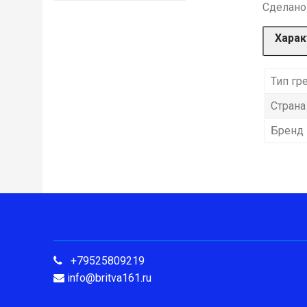
Сделано
Харак
Тип гр
Страна
Бренд
+79525809219
info@britva161.ru