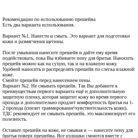
Рекомендации по использованию прешейва
Есть два варианта использования.
Вариант №1. Нанести и смыть. Это вариант для подготовки
кожи и размягчения щетины.
После умывания нанесите прешейв и дайте ему время
подействовать, пока Вы взбиваете пену для бритья. Наносить
прешейв можно как на сухую, так и на влажную кожу.
Удобней наносить и распределять прешейв по слегка влажной
коже.
Смойте прешейв перед нанесением пены.
Вариант №2. Не смывать прешейв. Так Вы добавите к
преимуществам первого варианта ещё и дополнительную
защитную пленку, которая защитит кожу во время первого
прохода и дополнительно продлит комфортность бритья на 1-
2 прохода (снизит травмирование\чувствительность кожи).
ТДС рекомендует не смывать прешейв, это максимизирует его
полезность.
Оставьте прешейв на коже, не смывая и — нанесите пену для
бритья поверх прешейва. Все излишки смоются вместе с