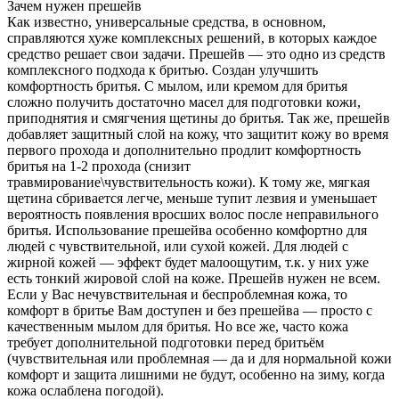
Зачем нужен прешейв
Как известно, универсальные средства, в основном,
справляются хуже комплексных решений, в которых каждое
средство решает свои задачи. Прешейв — это одно из средств
комплексного подхода к бритью. Создан улучшить
комфортность бритья. С мылом, или кремом для бритья
сложно получить достаточно масел для подготовки кожи,
приподнятия и смягчения щетины до бритья. Так же, прешейв
добавляет защитный слой на кожу, что защитит кожу во время
первого прохода и дополнительно продлит комфортность
бритья на 1-2 прохода (снизит
травмирование\чувствительность кожи). К тому же, мягкая
щетина сбривается легче, меньше тупит лезвия и уменьшает
вероятность появления вросших волос после неправильного
бритья. Использование прешейва особенно комфортно для
людей с чувствительной, или сухой кожей. Для людей с
жирной кожей — эффект будет малоощутим, т.к. у них уже
есть тонкий жировой слой на коже. Прешейв нужен не всем.
Если у Вас нечувствительная и беспроблемная кожа, то
комфорт в бритье Вам доступен и без прешейва — просто с
качественным мылом для бритья. Но все же, часто кожа
требует дополнительной подготовки перед бритьём
(чувствительная или проблемная — да и для нормальной кожи
комфорт и защита лишними не будут, особенно на зиму, когда
кожа ослаблена погодой).