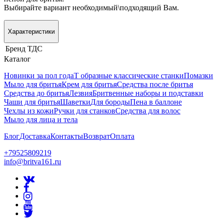
Выбирайте вариант необходимый\подходящий Вам.
Характеристики
Бренд
ТДС
Каталог
Новинки за пол года
Т образные классические станки
Помазки
Мыло для бритья
Крем для бритья
Средства после бритья
Средства до бритья
Лезвия
Бритвенные наборы и подставки
Чаши для бритья
Шаветки
Для бороды
Пена в баллоне
Чехлы из кожи
Ручки для станков
Средства для волос
Мыло для лица и тела
Блог
Доставка
Контакты
Возврат
Оплата
+79525809219
info@britva161.ru