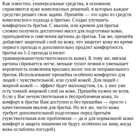
Как известно, универсальные средства, в основном,
справляются хуже комплексных решений, в которых каждое
средство решает свои задачи. Прешейв — это одно из средств
комплексного подхода к бритью. Создан улучшить
комфортность бритья. С мылом, или кремом для бритья
сложно получить достаточно масел для подготовки кожи,
приподнятия и смягчения щетины до бритья. Так же, прешейв
добавляет защитный слой на кожу, что защитит кожу во время
первого прохода и дополнительно продлит комфортность
бритья на 1-2 прохода (снизит
травмирование\чувствительность кожи). К тому же, мягкая
щетина сбривается легче, меньше тупит лезвия и уменьшает
вероятность появления вросших волос после неправильного
бритья. Использование прешейва особенно комфортно для
людей с чувствительной, или сухой кожей. Для людей с
жирной кожей — эффект будет малоощутим, т.к. у них уже
есть тонкий жировой слой на коже. Прешейв нужен не всем.
Если у Вас нечувствительная и беспроблемная кожа, то
комфорт в бритье Вам доступен и без прешейва — просто с
качественным мылом для бритья. Но все же, часто кожа
требует дополнительной подготовки перед бритьём
(чувствительная или проблемная — да и для нормальной кожи
комфорт и защита лишними не будут, особенно на зиму, когда
кожа ослаблена погодой).