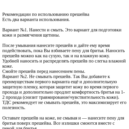
Рекомендации по использованию прешейва
Есть два варианта использования.
Вариант №1. Нанести и смыть. Это вариант для подготовки
кожи и размягчения щетины.
После умывания нанесите прешейв и дайте ему время
подействовать, пока Вы взбиваете пену для бритья. Наносить
прешейв можно как на сухую, так и на влажную кожу.
Удобней наносить и распределять прешейв по слегка влажной
коже.
Смойте прешейв перед нанесением пены.
Вариант №2. Не смывать прешейв. Так Вы добавите к
преимуществам первого варианта ещё и дополнительную
защитную пленку, которая защитит кожу во время первого
прохода и дополнительно продлит комфортность бритья на 1-
2 прохода (снизит травмирование\чувствительность кожи).
ТДС рекомендует не смывать прешейв, это максимизирует его
полезность.
Оставьте прешейв на коже, не смывая и — нанесите пену для
бритья поверх прешейва. Все излишки смоются вместе с
пеной для бритья.