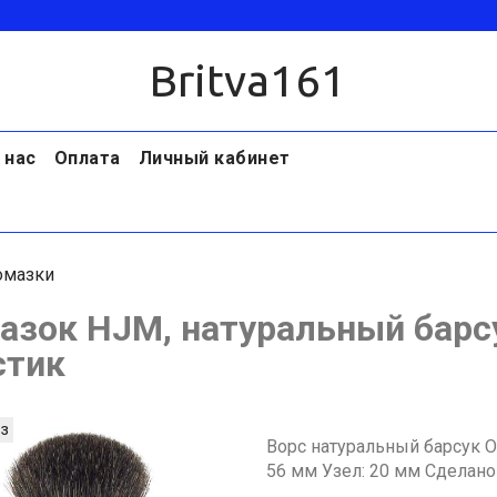
Britva161
 нас
Оплата
Личный кабинет
омазки
азок HJM, натуральный барсу
стик
з
Ворс натуральный барсук 
56 мм Узел: 20 мм Сделано