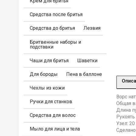
Крем для бритья
Средства после бритья
Средства до бритья
Лезвия
Бритвенные наборы и
подставки
Чаши для бритья
Шаветки
Для бороды
Пена в баллоне
Опис
Чехлы из кожи
Ворс на
Ручки для станков
Общая в
Длина п
Средства для волос
Рукоять
Узел: 20
Мыло для лица и тела
Сделано