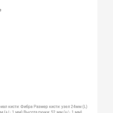
е
иал кисти: Фибра Размер кисти: узел 24мм (L)
 (+/- 1 мм) Высота ручки: 52 мм (+/- 1 мм)