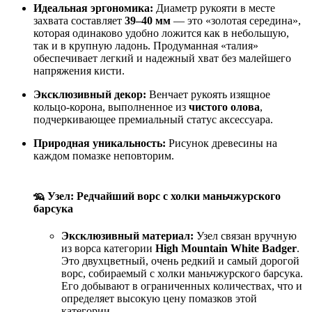
Идеальная эргономика:
Диаметр рукояти в месте
захвата составляет
39–40 мм
— это «золотая середина»,
которая одинаково удобно ложится как в небольшую,
так и в крупную ладонь. Продуманная «талия»
обеспечивает легкий и надежный хват без малейшего
напряжения кисти.
Эксклюзивный декор:
Венчает рукоять изящное
кольцо-корона, выполненное из
чистого олова
,
подчеркивающее премиальный статус аксессуара.
Природная уникальность:
Рисунок древесины на
каждом помазке неповторим.
🦡 Узел: Редчайший ворс с холки маньчжурского
барсука
Эксклюзивный материал:
Узел связан вручную
из ворса категории
High Mountain White Badger
.
Это двухцветный, очень редкий и самый дорогой
ворс, собираемый с холки маньчжурского барсука.
Его добывают в ограниченных количествах, что и
определяет высокую цену помазков этой
категории.