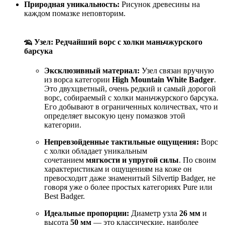
Природная уникальность:
Рисунок древесины на
каждом помазке неповторим.
🦡 Узел: Редчайший ворс с холки маньчжурского
барсука
Эксклюзивный материал:
Узел связан вручную
из ворса категории
High Mountain White Badger
.
Это двухцветный, очень редкий и самый дорогой
ворс, собираемый с холки маньчжурского барсука.
Его добывают в ограниченных количествах, что и
определяет высокую цену помазков этой
категории.
Непревзойденные тактильные ощущения:
Ворс
с холки обладает уникальным
сочетанием
мягкости и упругой силы
. По своим
характеристикам и ощущениям на коже он
превосходит даже знаменитый Silvertip Badger, не
говоря уже о более простых категориях Pure или
Best Badger.
Идеальные пропорции:
Диаметр узла
26 мм
и
высота
50 мм
— это классические, наиболее