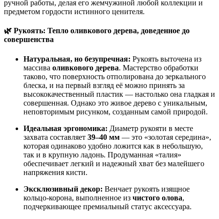
ручной работы, делая его жемчужиной любой коллекции и
предметом гордости истинного ценителя.
🌿 Рукоять: Тепло оливкового дерева, доведенное до
совершенства
Натуральная, но безупречная:
Рукоять выточена из
массива
оливкового дерева
. Мастерство обработки
таково, что поверхность отполирована до зеркального
блеска, и на первый взгляд её можно принять за
высококачественный пластик — настолько она гладкая и
совершенная. Однако это живое дерево с уникальным,
неповторимым рисунком, созданным самой природой.
Идеальная эргономика:
Диаметр рукояти в месте
захвата составляет
39–40 мм
— это «золотая середина»,
которая одинаково удобно ложится как в небольшую,
так и в крупную ладонь. Продуманная «талия»
обеспечивает легкий и надежный хват без малейшего
напряжения кисти.
Эксклюзивный декор:
Венчает рукоять изящное
кольцо-корона, выполненное из
чистого олова
,
подчеркивающее премиальный статус аксессуара.