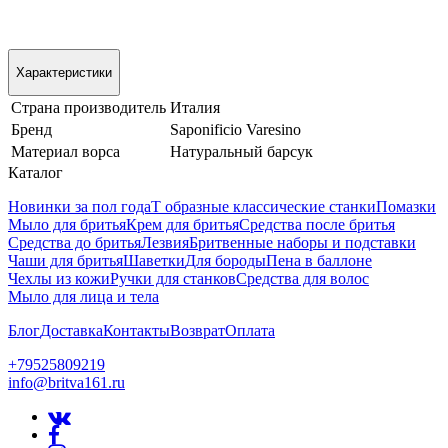
Характеристики
Страна производитель
Италия
Бренд
Saponificio Varesino
Материал ворса
Натуральный барсук
Каталог
Новинки за пол года
Т образные классические станки
Помазки
Мыло для бритья
Крем для бритья
Средства после бритья
Средства до бритья
Лезвия
Бритвенные наборы и подставки
Чаши для бритья
Шаветки
Для бороды
Пена в баллоне
Чехлы из кожи
Ручки для станков
Средства для волос
Мыло для лица и тела
Блог
Доставка
Контакты
Возврат
Оплата
+79525809219
info@britva161.ru