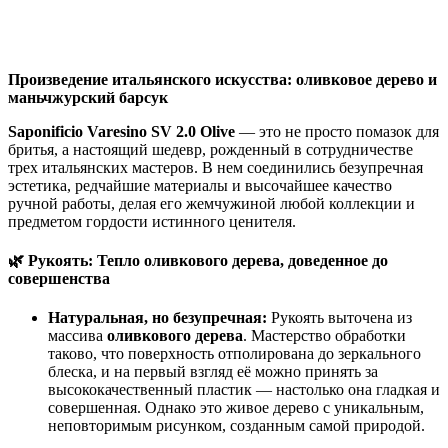
Произведение итальянского искусства: оливковое дерево и
маньчжурский барсук
Saponificio Varesino SV 2.0 Olive
— это не просто помазок для
бритья, а настоящий шедевр, рожденный в сотрудничестве
трех итальянских мастеров. В нем соединились безупречная
эстетика, редчайшие материалы и высочайшее качество
ручной работы, делая его жемчужиной любой коллекции и
предметом гордости истинного ценителя.
🌿 Рукоять: Тепло оливкового дерева, доведенное до
совершенства
Натуральная, но безупречная:
Рукоять выточена из
массива
оливкового дерева
. Мастерство обработки
таково, что поверхность отполирована до зеркального
блеска, и на первый взгляд её можно принять за
высококачественный пластик — настолько она гладкая и
совершенная. Однако это живое дерево с уникальным,
неповторимым рисунком, созданным самой природой.