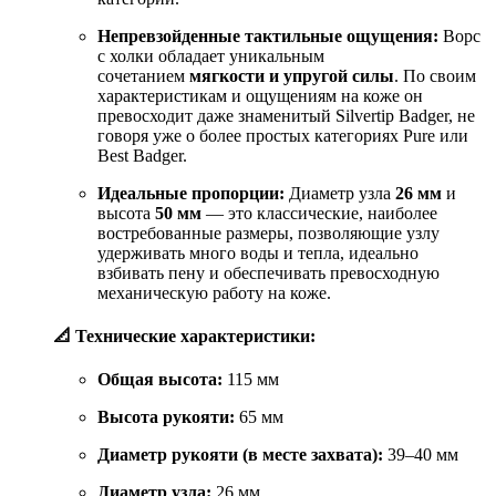
Непревзойденные тактильные ощущения:
Ворс
с холки обладает уникальным
сочетанием
мягкости и упругой силы
. По своим
характеристикам и ощущениям на коже он
превосходит даже знаменитый Silvertip Badger, не
говоря уже о более простых категориях Pure или
Best Badger.
Идеальные пропорции:
Диаметр узла
26 мм
и
высота
50 мм
— это классические, наиболее
востребованные размеры, позволяющие узлу
удерживать много воды и тепла, идеально
взбивать пену и обеспечивать превосходную
механическую работу на коже.
📐 Технические характеристики:
Общая высота:
115 мм
Высота рукояти:
65 мм
Диаметр рукояти (в месте захвата):
39–40 мм
Диаметр узла:
26 мм