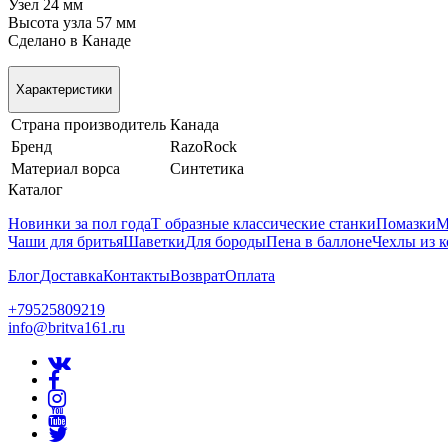
Узел 24 мм
Высота узла 57 мм
Сделано в Канаде
Характеристики
Страна производитель
Канада
Бренд
RazoRock
Материал ворса
Синтетика
Каталог
Новинки за пол года
Т образные классические станки
Помазки
М
Чаши для бритья
Шаветки
Для бороды
Пена в баллоне
Чехлы из 
Блог
Доставка
Контакты
Возврат
Оплата
+79525809219
info@britva161.ru