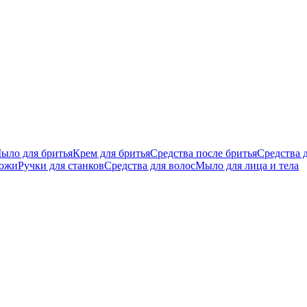
ыло для бритья
Крем для бритья
Средства после бритья
Средства 
кожи
Ручки для станков
Средства для волос
Мыло для лица и тела