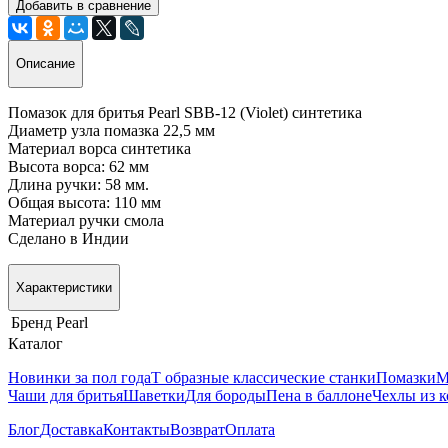
Добавить в сравнение
Описание
Помазок для бритья Pearl SBB-12 (Violet) синтетика
Диаметр узла помазка 22,5 мм
Материал ворса синтетика
Высота ворса: 62 мм
Длина ручки: 58 мм.
Общая высота: 110 мм
Материал ручки смола
Сделано в Индии
Характеристики
Бренд
Pearl
Каталог
Новинки за пол года
Т образные классические станки
Помазки
М
Чаши для бритья
Шаветки
Для бороды
Пена в баллоне
Чехлы из 
Блог
Доставка
Контакты
Возврат
Оплата