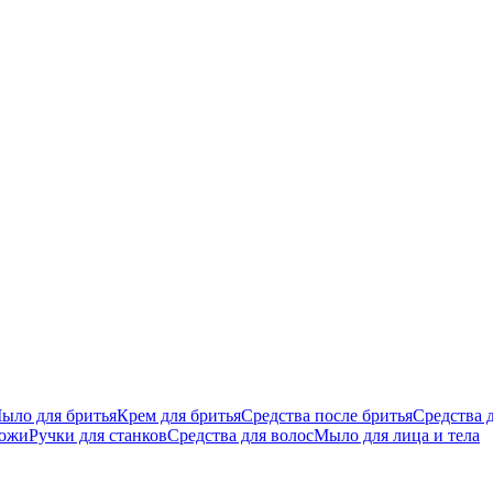
ыло для бритья
Крем для бритья
Средства после бритья
Средства 
кожи
Ручки для станков
Средства для волос
Мыло для лица и тела