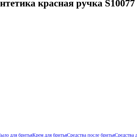
нтетика красная ручка S10077
ыло для бритья
Крем для бритья
Средства после бритья
Средства 