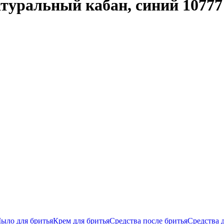
туральный кабан, синий 10777
ыло для бритья
Крем для бритья
Средства после бритья
Средства 