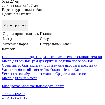
Узел 27 мм
Длина помазка 127 мм
Ворс натуральный кабан
Сделано в Италии
Характеристики
Страна производитель
Италия
Бренд
Omega
Материал ворса
Натуральный кабан
Каталог
Новинки за пол года
Т образные классические станки
Помазки
Мыло для бритья
Крем для бритья
Средства после бритья
Средства до бритья
Лезвия
Бритвенные наборы и подставки
Чаши для бритья
Шаветки
Для бороды
Пена в баллоне
Чехлы из кожи
Ручки для станков
Средства для волос
Мыло для лица и тела
Блог
Доставка
Контакты
Возврат
Оплата
+79525809219
info@britva161.ru