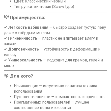
Цвет: классический черный
Тип ручки: винтовая (Screw type)
💡 Преимущества:
✔
Лёгкость взбивания
— быстро создает густую пену
даже с твёрдым мылом
✔
Гигиеничность
— пластик не впитывает влагу и
запахи
✔
Долговечность
— устойчивость к деформации и
износу
✔
Универсальность
— подходит для кремов, гелей и
мыла
🎯 Для кого?
Начинающих — интуитивно понятная техника
использования
Путешественников — компактность и прочность
Прагматичных пользователей — лучшее
соотношение цены и качества