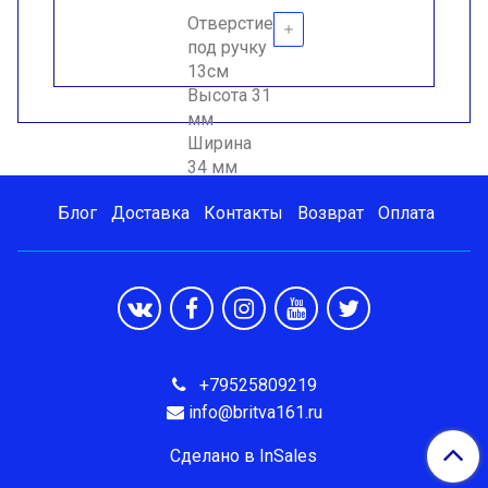
Отверстие
под ручку
13см
Высота 31
мм
Ширина
34 мм
Блог
Доставка
Контакты
Возврат
Оплата
+79525809219
info@britva161.ru
Сделано в InSales