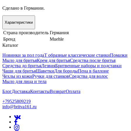
Сделано в Германии.
Характеристики
Страна производитель
Германия
Бренд
Muehle
Каталог
Новинки за пол года
Т образные классические станки
Помазки
Мыло для бритья
Крем для бритья
Средства после бритья
Средства до бритья
Лезвия
Бритвенные наборы и подставки
Чаши для бритья
Шаветки
Для бороды
Пена в баллоне
Чехлы из кожи
Ручки для станков
Средства для волос
Мыло для лица и тела
Блог
Доставка
Контакты
Возврат
Оплата
+79525809219
info@britva161.ru