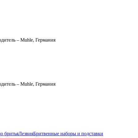
дитель – Muhle, Германия
дитель – Muhle, Германия
до бритья
Лезвия
Бритвенные наборы и подставки