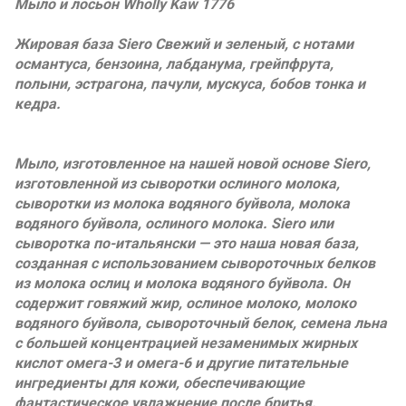
Мыло и лосьон Wholly Kaw 1776
Жировая база Siero Свежий и зеленый, с нотами
османтуса, бензоина, лабданума, грейпфрута,
полыни, эстрагона, пачули, мускуса, бобов тонка и
кедра.
Мыло, изготовленное на нашей новой основе Siero,
изготовленной из сыворотки ослиного молока,
сыворотки из молока водяного буйвола, молока
водяного буйвола, ослиного молока. Siero или
сыворотка по-итальянски — это наша новая база,
созданная с использованием сывороточных белков
из молока ослиц и молока водяного буйвола. Он
содержит говяжий жир, ослиное молоко, молоко
водяного буйвола, сывороточный белок, семена льна
с большей концентрацией незаменимых жирных
кислот омега-3 и омега-6 и другие питательные
ингредиенты для кожи, обеспечивающие
фантастическое увлажнение после бритья.