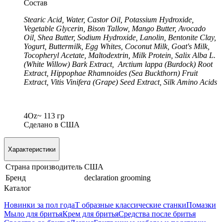
Состав
Stearic Acid, Water, Castor Oil, Potassium Hydroxide,
Vegetable Glycerin, Bison Tallow, Mango Butter, Avocado
Oil, Shea Butter, Sodium Hydroxide, Lanolin, Bentonite Clay,
Yogurt, Buttermilk, Egg Whites, Coconut Milk, Goat's Milk,
Tocopheryl Acetate, Maltodextrin, Milk Protein, Salix Alba L.
(White Willow) Bark Extract, Arctium lappa (Burdock) Root
Extract, Hippophae Rhamnoides (Sea Buckthorn) Fruit
Extract, Vitis Vinifera (Grape) Seed Extract, Silk Amino Acids
4Oz~ 113 гр
Сделано в США
Характеристики
Страна производитель
США
Бренд
declaration grooming
Каталог
Новинки за пол года
Т образные классические станки
Помазки
Мыло для бритья
Крем для бритья
Средства после бритья