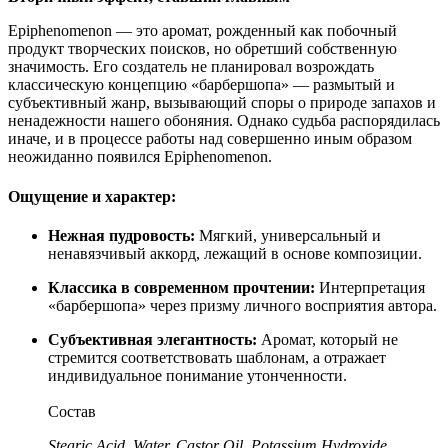
Epiphenomenon — это аромат, рожденный как побочный
продукт творческих поисков, но обретший собственную
значимость. Его создатель не планировал возрождать
классическую концепцию «барбершопа» — размытый и
субъективный жанр, вызывающий споры о природе запахов и
ненадежности нашего обоняния. Однако судьба распорядилась
иначе, и в процессе работы над совершенно иным образом
неожиданно появился Epiphenomenon.
Ощущение и характер:
Нежная пудровость:
Мягкий, универсальный и
ненавязчивый аккорд, лежащий в основе композиции.
Классика в современном прочтении:
Интерпретация
«барбершопа» через призму личного восприятия автора.
Субъективная элегантность:
Аромат, который не
стремится соответствовать шаблонам, а отражает
индивидуальное понимание утонченности.
Состав
Stearic Acid, Water, Castor Oil, Potassium Hydroxide,