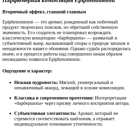
Парфюмерная композиция Epiphenomenon
Вторичный эффект, ставший главным
Epiphenomenon — это аромат, рожденный как побочный
продукт творческих поисков, но обретший собственную
значимость. Его создатель не планировал возрождать
классическую концепцию «барбершопа» — размытый и
субъективный жанр, вызывающий споры о природе запахов и
ненадежности нашего обоняния. Однако судьба распорядилась
иначе, и в процессе работы над совершенно иным образом
неожиданно появился Epiphenomenon.
Ощущение и характер:
Нежная пудровость:
Мягкий, универсальный и
ненавязчивый аккорд, лежащий в основе композиции.
Классика в современном прочтении:
Интерпретация
«барбершопа» через призму личного восприятия автора.
Субъективная элегантность:
Аромат, который не
стремится соответствовать шаблонам, а отражает
индивидуальное понимание утонченности.