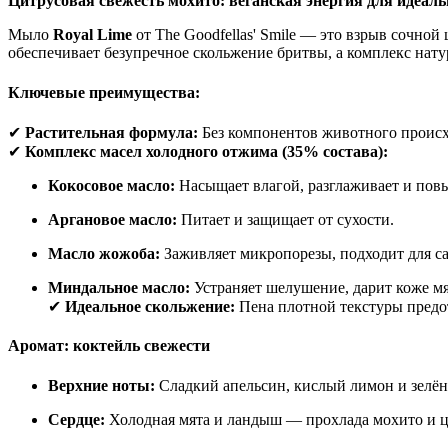
Цитрусовая свежесть мохито: веганская энергия для идеаль
Мыло
Royal Lime
от The Goodfellas' Smile — это взрыв сочно
обеспечивает безупречное скольжение бритвы, а комплекс нату
Ключевые преимущества:
✔
Растительная формула:
Без компонентов животного происх
✔
Комплекс масел холодного отжима (35% состава):
Кокосовое масло:
Насыщает влагой, разглаживает и пов
Аргановое масло:
Питает и защищает от сухости.
Масло жожоба:
Заживляет микропорезы, подходит для с
Миндальное масло:
Устраняет шелушение, дарит коже мя
✔
Идеальное скольжение:
Пена плотной текстуры предо
Аромат: коктейль свежести
Верхние ноты:
Сладкий апельсин, кислый лимон и зелён
Сердце:
Холодная мята и ландыш — прохлада мохито и ц