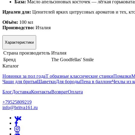
База:
Масло апельсиновых косточек — лёгкая горьковата
Идеален для:
Ценителей ярких цитрусовых ароматов и тех, кт
Объём:
100 мл
Производство:
Италия
Характеристики
Страна производитель
Италия
Бренд
The Goodfellas' Smile
Каталог
Новинки за пол года
Т образные классические станки
Помазки
М
Чаши для бритья
Шаветки
Для бороды
Пена в баллоне
Чехлы из 
Блог
Доставка
Контакты
Возврат
Оплата
+79525809219
info@britva161.ru