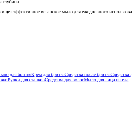
я глубина.
о ищет эффективное веганское мыло для ежедневного использова
ыло для бритья
Крем для бритья
Средства после бритья
Средства 
кожи
Ручки для станков
Средства для волос
Мыло для лица и тела