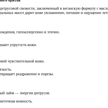
ного бритья
й цитрусовой свежести, заключенный в веганскую формулу с масл
ральных масел дарит коже увлажнение, питание и ощущение летн
ождения, гипоаллергенно и этично.
ышает упругость кожи.
амой чувствительной кожи.
гкость.
твращает раздражение и порезы.
ый лайм — энергия цитрусов.
веточная нежность.