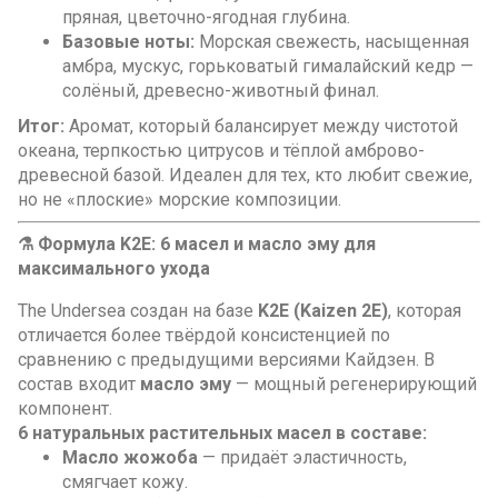
пряная, цветочно-ягодная глубина.
Базовые ноты:
Морская свежесть, насыщенная
амбра, мускус, горьковатый гималайский кедр —
солёный, древесно-животный финал.
Итог:
Аромат, который балансирует между чистотой
океана, терпкостью цитрусов и тёплой амброво-
древесной базой. Идеален для тех, кто любит свежие,
но не «плоские» морские композиции.
⚗️ Формула K2E: 6 масел и масло эму для
максимального ухода
The Undersea создан на базе
K2E (Kaizen 2E)
, которая
отличается более твёрдой консистенцией по
сравнению с предыдущими версиями Кайдзен. В
состав входит
масло эму
— мощный регенерирующий
компонент.
6 натуральных растительных масел в составе:
Масло жожоба
— придаёт эластичность,
смягчает кожу.