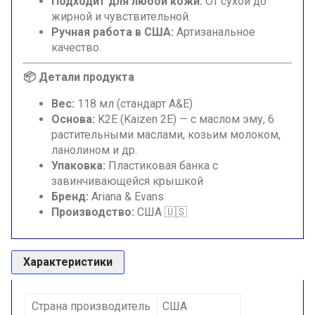
Подходит для любой кожи:
От сухой до
жирной и чувствительной.
Ручная работа в США:
Артизанальное
качество.
📦 Детали продукта
Вес:
118 мл (стандарт A&E)
Основа:
K2E (Kaizen 2E) — с маслом эму, 6
растительными маслами, козьим молоком,
ланолином и др.
Упаковка:
Пластиковая банка с
завинчивающейся крышкой
Бренд:
Ariana & Evans
Производство:
США 🇺🇸
Характеристики
Страна производитель
США