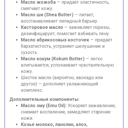
Масло жожоба
— придаёт эластичность,
смягчает кожу.
Масло ши (Shea Butter)
— питает,
восстанавливает липидный барьер.
Касторовое масло
— заживляет порезы,
дезинфицирует, помогает взбивать пену.
Масло абрикосовых косточек
— придаёт
бархатистость, устраняет шелушение и
сухость.
Масло кокум (Kokum Butter)
— легко
впитывается, успокаивает чувствительную
кожу.
Шестое масло (вероятно, авокадо или
другое) — дополняет увлажняющий
комплекс.
Дополнительные компоненты:
Масло эму (Emu Oil):
Ускоряет заживление,
снимает воспаление, замедляет старение
кожи.
Козье молоко, ланолин, алоэ,