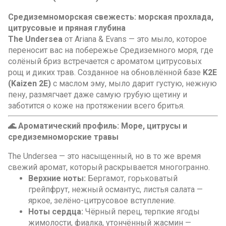
Средиземноморская свежесть: морская прохлада,
цитрусовые и пряная глубина
The Undersea
от Ariana & Evans — это мыло, которое
переносит вас на побережье Средиземного моря, где
солёный бриз встречается с ароматом цитрусовых
рощ и диких трав. Созданное на обновлённой базе
K2E
(Kaizen 2E)
с маслом эму, мыло дарит густую, нежную
пену, размягчает даже самую грубую щетину и
заботится о коже на протяжении всего бритья.
🌊 Ароматический профиль: Море, цитрусы и
средиземноморские травы
The Undersea — это насыщенный, но в то же время
свежий аромат, который раскрывается многогранно.
Верхние ноты:
Бергамот, горьковатый
грейпфрут, нежный османтус, листья салата —
яркое, зелёно-цитрусовое вступление.
Ноты сердца:
Чёрный перец, терпкие ягоды
жимолости, фиалка, утончённый жасмин —