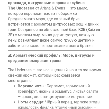
прохлада, цитрусовые и пряная глубина
The Undersea
от Ariana & Evans — это мыло,
которое переносит вас на побережье
Средиземного моря, где солёный бриз
встречается с ароматом цитрусовых рощ и диких
трав. Созданное на обновлённой базе
K2E (Kaizen
2E)
с маслом эму, мыло дарит густую, нежную
пену, размягчает даже самую грубую щетину и
заботится о коже на протяжении всего бритья.
🌊 Ароматический профиль: Море, цитрусы и
средиземноморские травы
The Undersea — это насыщенный, но в то же время
свежий аромат, который раскрывается
многогранно.
Верхние ноты:
Бергамот, горьковатый
грейпфрут, нежный османтус, листья салата
— яркое, зелёно-цитрусовое вступление.
Ноты сердца:
Чёрный перец, терпкие ягоды
жимолости, фиалка, утончённый жасмин —