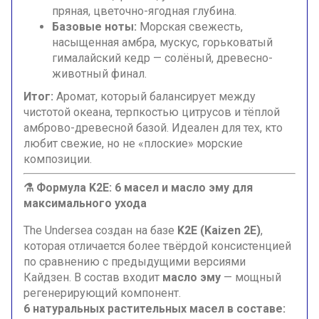
пряная, цветочно-ягодная глубина.
Базовые ноты:
Морская свежесть,
насыщенная амбра, мускус, горьковатый
гималайский кедр — солёный, древесно-
животный финал.
Итог:
Аромат, который балансирует между
чистотой океана, терпкостью цитрусов и тёплой
амброво-древесной базой. Идеален для тех, кто
любит свежие, но не «плоские» морские
композиции.
⚗️ Формула K2E: 6 масел и масло эму для
максимального ухода
The Undersea создан на базе
K2E (Kaizen 2E)
,
которая отличается более твёрдой консистенцией
по сравнению с предыдущими версиями
Кайдзен. В состав входит
масло эму
— мощный
регенерирующий компонент.
6 натуральных растительных масел в составе: