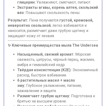
глицерин:
Увлажняют, смягчают, питают.
Экстракты агавы, корень алтея, скользкий
вяз:
Повышают скользкость пены.
Результат:
Пена получается
густой, кремовой,
невероятно скользкой
, легко взбивается и
наносится, размягчает даже грубую щетину и
защищает кожу от лезвия.
✨ Ключевые преимущества мыла The Undersea
Насыщенный, свежий аромат:
Морская
свежесть, цитрусы, чёрный перец, жасмин,
амбра и гималайский кедр.
Твёрдая консистенция (K2E):
Экономичный
расход, быстрое взбивание.
6 растительных масел + масло
эму:
Глубокое увлажнение, питание,
заживление и защита.
Размягчает грубую щетину:
Подготовка к
бритью на высшем уровне.