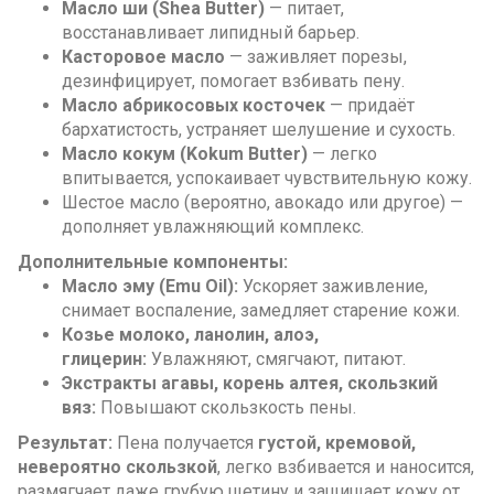
Масло ши (Shea Butter)
— питает,
восстанавливает липидный барьер.
Касторовое масло
— заживляет порезы,
дезинфицирует, помогает взбивать пену.
Масло абрикосовых косточек
— придаёт
бархатистость, устраняет шелушение и сухость.
Масло кокум (Kokum Butter)
— легко
впитывается, успокаивает чувствительную кожу.
Шестое масло (вероятно, авокадо или другое) —
дополняет увлажняющий комплекс.
Дополнительные компоненты:
Масло эму (Emu Oil):
Ускоряет заживление,
снимает воспаление, замедляет старение кожи.
Козье молоко, ланолин, алоэ,
глицерин:
Увлажняют, смягчают, питают.
Экстракты агавы, корень алтея, скользкий
вяз:
Повышают скользкость пены.
Результат:
Пена получается
густой, кремовой,
невероятно скользкой
, легко взбивается и наносится,
размягчает даже грубую щетину и защищает кожу от