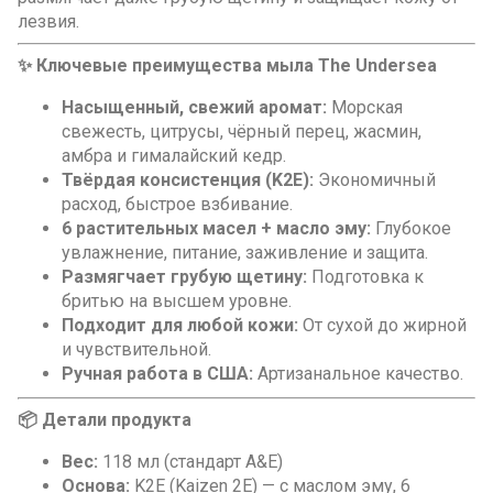
лезвия.
✨ Ключевые преимущества мыла The Undersea
Насыщенный, свежий аромат:
Морская
свежесть, цитрусы, чёрный перец, жасмин,
амбра и гималайский кедр.
Твёрдая консистенция (K2E):
Экономичный
расход, быстрое взбивание.
6 растительных масел + масло эму:
Глубокое
увлажнение, питание, заживление и защита.
Размягчает грубую щетину:
Подготовка к
бритью на высшем уровне.
Подходит для любой кожи:
От сухой до жирной
и чувствительной.
Ручная работа в США:
Артизанальное качество.
📦 Детали продукта
Вес:
118 мл (стандарт A&E)
Основа:
K2E (Kaizen 2E) — с маслом эму, 6