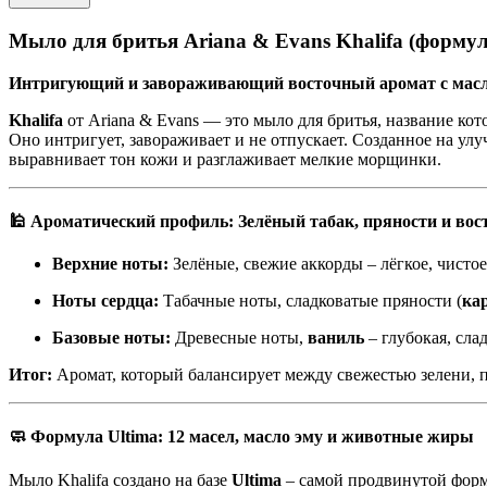
Мыло для бритья Ariana & Evans Khalifa (формул
Интригующий и завораживающий восточный аромат с масл
Khalifa
от Ariana & Evans — это мыло для бритья, название кот
Оно интригует, завораживает и не отпускает. Созданное на ул
выравнивает тон кожи и разглаживает мелкие морщинки.
🕌 Ароматический профиль: Зелёный табак, пряности и во
Верхние ноты:
Зелёные, свежие аккорды – лёгкое, чисто
Ноты сердца:
Табачные ноты, сладковатые пряности (
ка
Базовые ноты:
Древесные ноты,
ваниль
– глубокая, сла
Итог:
Аромат, который балансирует между свежестью зелени, п
🧼 Формула Ultima: 12 масел, масло эму и животные жиры
Мыло Khalifa создано на базе
Ultima
– самой продвинутой форм