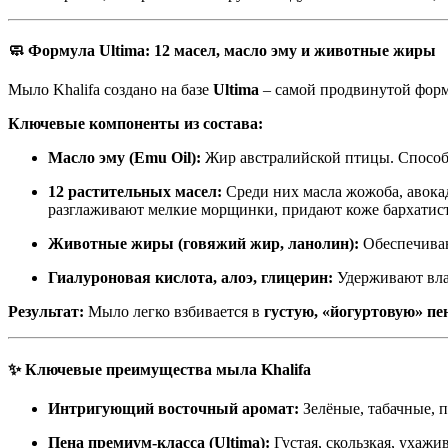
🧼 Формула Ultima: 12 масел, масло эму и животные жиры
Мыло Khalifa создано на базе
Ultima
– самой продвинутой форм
Ключевые компоненты из состава:
Масло эму (Emu Oil):
Жир австралийской птицы. Способ
12 растительных масел:
Среди них масла жожоба, авокад
разглаживают мелкие морщинки, придают коже бархатист
Животные жиры (говяжий жир, ланолин):
Обеспечиваю
Гиалуроновая кислота, алоэ, глицерин:
Удерживают вла
Результат:
Мыло легко взбивается в
густую, «йогуртовую» пе
✨ Ключевые преимущества мыла Khalifa
Интригующий восточный аромат:
Зелёные, табачные, 
Пена премиум-класса (Ultima):
Густая, скользкая, ухаж