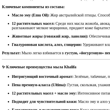
Ключевые компоненты из состава:
Масло эму (Emu Oil):
Жир австралийской птицы. Способ
12 растительных масел:
Среди них масла жожоба, авокад
разглаживают мелкие морщинки, придают коже бархатист
Животные жиры (говяжий жир, ланолин):
Обеспечиваю
Гиалуроновая кислота, алоэ, глицерин:
Удерживают вла
Результат:
Мыло легко взбивается в
густую, «йогуртовую» пе
✨ Ключевые преимущества мыла Khalifa
Интригующий восточный аромат:
Зелёные, табачные, 
Пена премиум-класса (Ultima):
Густая, скользкая, ухаж
12 растительных масел + масло эму:
Интенсивное питан
Подходит для чувствительной кожи:
Масло эму и алоэ 
Бархатистость и выравнивание тона:
Кожа становится 