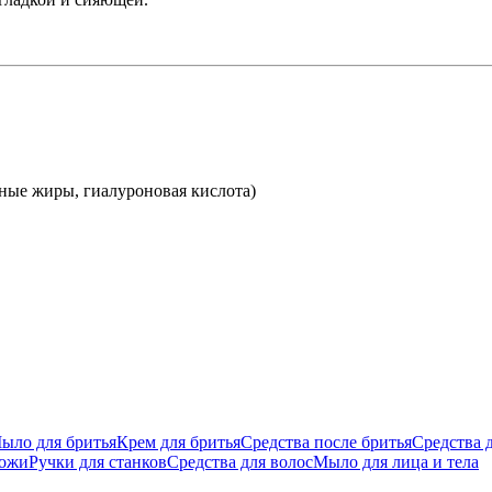
тные жиры, гиалуроновая кислота)
ыло для бритья
Крем для бритья
Средства после бритья
Средства 
кожи
Ручки для станков
Средства для волос
Мыло для лица и тела