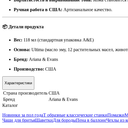
Ручная работа в США:
Артизанальное качество.
📦 Детали продукта
Вес:
118 мл (стандартная упаковка A&E)
Основа:
Ultima (масло эму, 12 растительных масел, живо
Бренд:
Ariana & Evans
Производство:
США
Характеристики
Страна производитель
США
Бренд
Ariana & Evans
Каталог
Новинки за пол года
Т образные классические станки
Помазки
М
Чаши для бритья
Шаветки
Для бороды
Пена в баллоне
Чехлы из 