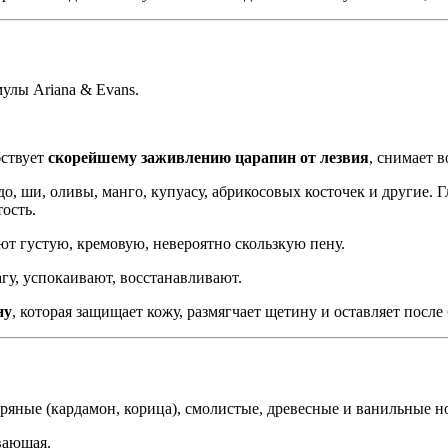
улы Ariana & Evans.
ствует
скорейшему заживлению царапин от лезвия
, снимает в
о, ши, оливы, манго, купуасу, абрикосовых косточек и другие.
ость.
т густую, кремовую, невероятно скользкую пену.
гу, успокаивают, восстанавливают.
ну
, которая защищает кожу, размягчает щетину и оставляет посл
пряные (кардамон, корица), смолистые, древесные и ванильные н
ивающая.