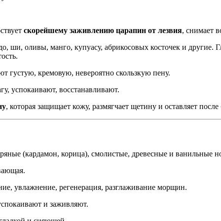
ствует
скорейшему заживлению царапин от лезвия
, снимает в
о, ши, оливы, манго, купуасу, абрикосовых косточек и другие.
ость.
т густую, кремовую, невероятно скользкую пену.
гу, успокаивают, восстанавливают.
ну
, которая защищает кожу, размягчает щетину и оставляет посл
пряные (кардамон, корица), смолистые, древесные и ванильные н
ивающая.
ие, увлажнение, регенерация, разглаживание морщин.
успокаивают и заживляют.
гладкой и сияющей.