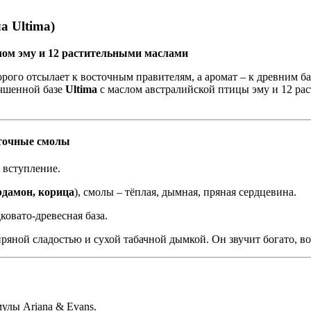
а Ultima)
ом эму и 12 растительными маслами
орого отсылает к восточным правителям, а аромат – к древним ба
учшенной базе
Ultima
с маслом австралийской птицы эму и 12 ра
сточные смолы
е вступление.
рдамон, корица
), смолы – тёплая, дымная, пряная сердцевина.
дковато-древесная база.
ряной сладостью и сухой табачной дымкой. Он звучит богато, в
улы Ariana & Evans.