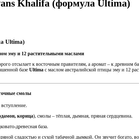
ns Khalifa (формула Ultima)
а Ultima)
ом эму и 12 растительными маслами
орого отсылает к восточным правителям, а аромат – к древним ба
учшенной базе
Ultima
с маслом австралийской птицы эму и 12 ра
сточные смолы
е вступление.
рдамон, корица
), смолы – тёплая, дымная, пряная сердцевина.
дковато-древесная база.
ряной сладостью и сухой табачной дымкой. Он звучит богато, в