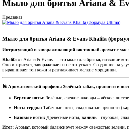
Мыло для бритья Ariana & Eva
Предзаказ
Мыло для бритья Ariana & Evans Khalifa (формул
Интригующий и завораживающий восточный аромат с масл
Khalifa
от Ariana & Evans — это мыло для бритья, название кот
Оно интригует, завораживает и не отпускает. Созданное на ул
выравнивает тон кожи и разглаживает мелкие морщинки.
🕌 Ароматический профиль: Зелёный табак, пряности и во
Верхние ноты:
Зелёные, свежие аккорды – лёгкое, чисто
Ноты сердца:
Табачные ноты, сладковатые пряности (
ка
Базовые ноты:
Древесные ноты,
ваниль
– глубокая, сла
Итог:
Аромат, который балансирует между свежестью зелени, п