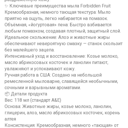
✨ Ключевые преимущества мыла Forbidden Fruit
Кремообразная, немного тающая текстура: Мыло
приятно на ощупь, легко набирается на помазок.
Объёмная, «йогуртовая» пена: Быстро взбивается
любым помазком, создавая плотный, защитный слой.
Идеальное скольжение: Алоэ и животные жиры
обеспечивают невероятную смазку — станок скользит
без малейшего зацепа.
Интенсивный уход и восстановление: Козье молоко,
масло абрикосовых косточек и ланолин питают,
увлажняют и успокаивают кожу.
Ручная работа в США: Создано на небольшой
ремесленной мыловарне, славящейся необычными,
сочными и взрывными ароматами.
📦 Детали продукта
Вес: 118 мл (стандарт A&E)
Основа: Животные жиры, козье молоко, ланолин,
глицерин, алоэ, масло абрикосовых косточек, корень
алтея
Консистенция: Кремообразная, немного «тающая» от