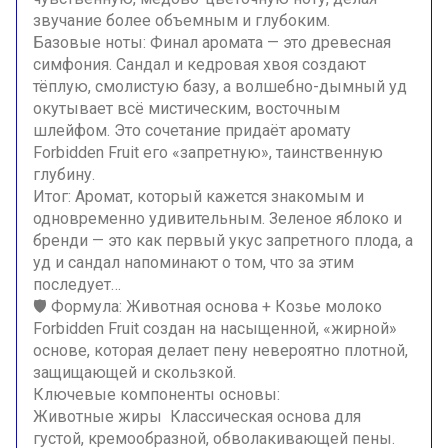
звучание более объемным и глубоким.
Базовые ноты: Финал аромата — это древесная
симфония. Сандал и кедровая хвоя создают
тёплую, смолистую базу, а волшебно-дымный уд
окутывает всё мистическим, восточным
шлейфом. Это сочетание придаёт аромату
Forbidden Fruit его «запретную», таинственную
глубину.
Итог: Аромат, который кажется знакомым и
одновременно удивительным. Зеленое яблоко и
бренди — это как первый укус запретного плода, а
уд и сандал напоминают о том, что за этим
последует…
🛡️ Формула: Животная основа + Козье молоко
Forbidden Fruit создан на насыщенной, «жирной»
основе, которая делает пену невероятно плотной,
защищающей и скользкой.
Ключевые компоненты основы:
Животные жиры Классическая основа для
густой, кремообразной, обволакивающей пены.