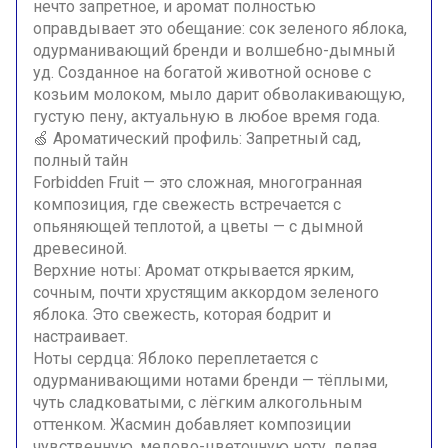
нечто запретное, и аромат полностью
оправдывает это обещание: сок зеленого яблока,
одурманивающий бренди и волшебно-дымный
уд. Созданное на богатой животной основе с
козьим молоком, мыло дарит обволакивающую,
густую пену, актуальную в любое время года.
🍏 Ароматический профиль: Запретный сад,
полный тайн
Forbidden Fruit — это сложная, многогранная
композиция, где свежесть встречается с
опьяняющей теплотой, а цветы — с дымной
древесиной.
Верхние ноты: Аромат открывается ярким,
сочным, почти хрустящим аккордом зеленого
яблока. Это свежесть, которая бодрит и
настраивает.
Ноты сердца: Яблоко переплетается с
одурманивающими нотами бренди — тёплыми,
чуть сладковатыми, с лёгким алкогольным
оттенком. Жасмин добавляет композиции
чувственную, медово-цветочную ноту, делая