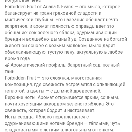
йогуртовая пена
Forbidden Fruit от Ariana & Evans — это мыло, которое
балансирует на грани греховной сладости и
мистической глубины. Его название обещает нечто
запретное, и аромат полностью оправдывает это
обещание: сок зеленого яблока, одурманивающий
бренди и волшебно-дымный уд. Созданное на богатой
животной основе с козьим молоком, мыло дарит
обволакивающую, густую пену, актуальную в любое
время года.
🍏 Ароматический профиль: Запретный сад, полный
тайн
Forbidden Fruit — это сложная, многогранная
композиция, где свежесть встречается с опьяняющей
теплотой, а цветы — с дымной древесиной.
Верхние ноты: Аромат открывается ярким, сочным,
почти хрустящим аккордом зеленого яблока. Это
свежесть, которая бодрит и настраивает.
Ноты сердца: Яблоко переплетается с
одурманивающими нотами бренди — тёплыми, чуть
сладковатыми, с лёгким алкогольным оттенком.