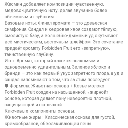
Жасмин добавляет композиции чувственную,
медово-цветочную ноту, делая звучание более
объемным и глубоким.
Базовые ноты: Финал аромата — это древесная
симфония. Сандал и кедровая хвоя создают тёплую,
смолистую базу, а волшебно-дымный уд окутывает
всё мистическим, восточным шлейфом. Это сочетание
придаёт аромату Forbidden Fruit его «запретную»,
таинственную глубину.
Итог: Аромат, который кажется знакомым и
одновременно удивительным. Зеленое яблоко и
бренди — это как первый укус запретного плода, а уд и
сандал напоминают о том, что за этим последует…
🛡️ Формула: Животная основа + Козье молоко
Forbidden Fruit создан на насыщенной, «жирной»
основе, которая делает пену невероятно плотной,
защищающей и скользкой.
Ключевые компоненты основы:
Животные жиры : Классическая основа для густой,
кремообразной, обволакивающей пены.