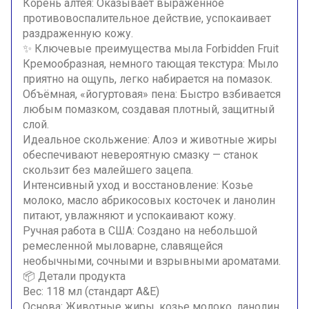
Корень алтея: Оказывает выраженное
противовоспалительное действие, успокаивает
раздраженную кожу.
✨ Ключевые преимущества мыла Forbidden Fruit
Кремообразная, немного тающая текстура: Мыло
приятно на ощупь, легко набирается на помазок.
Объёмная, «йогуртовая» пена: Быстро взбивается
любым помазком, создавая плотный, защитный
слой.
Идеальное скольжение: Алоэ и животные жиры
обеспечивают невероятную смазку — станок
скользит без малейшего зацепа.
Интенсивный уход и восстановление: Козье
молоко, масло абрикосовых косточек и ланолин
питают, увлажняют и успокаивают кожу.
Ручная работа в США: Создано на небольшой
ремесленной мыловарне, славящейся
необычными, сочными и взрывными ароматами.
📦 Детали продукта
Вес: 118 мл (стандарт A&E)
Основа: Животные жиры, козье молоко, ланолин,