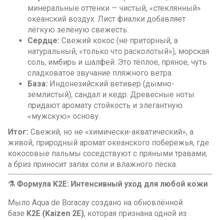
минеральные оттенки — чистый, «стеклянный»
океанский воздух. Лист фиалки добавляет
лёгкую зелёную свежесть.
Сердце:
Свежий кокос (не приторный, а
натуральный, «только что расколотый»), морская
соль, имбирь и шалфей. Это тёплое, пряное, чуть
сладковатое звучание пляжного ветра.
База:
Индонезийский ветивер (дымно-
землистый), сандал и кедр. Древесные ноты
придают аромату стойкость и элегантную
«мужскую» основу.
Итог:
Свежий, но не «химически-акватический», а
живой, природный аромат океанского побережья, где
кокосовые пальмы соседствуют с пряными травами,
а бриз приносит запах соли и влажного песка.
⚗️ Формула K2E: Интенсивный уход для любой кожи
Мыло Aqua de Boracay создано на обновлённой
базе
K2E (Kaizen 2E)
, которая признана одной из