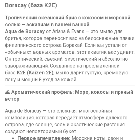
Boracay (база K2E)
Тропический океанский бриз с кокосом и морской
солью – эскапизм в вашей ванной
Aqua de Boracay
от Ariana & Evans — это мыло для
бритья, которое переносит вас на белоснежные пляжи
филиппинского острова Боракай. Если вы устали от
«обычных» водных ароматов, этот акватик вас удивит.
Он тропический, свежий, экзотический и абсолютно
завораживающий. Созданное на прославленной
базе
K2E (Kaizen 2E)
, мыло дарит густую, кремовую
пену и мощный уход за кожей.
🌊 Ароматический профиль: Море, кокосы и пряный
ветер
Aqua de Boracay — это сложная, многослойная
композиция, которая передаёт атмосферу далёкого
острова, где солнце, соль и экзотические растения
создают неповторимый букет.
Первое впечатление:
Морские ноты, озон и