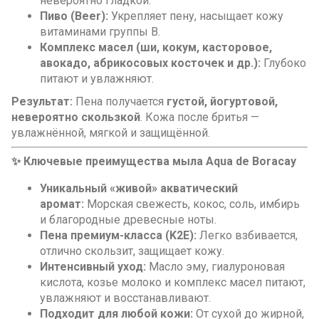
невероятно гладкой.
Пиво (Beer):
Укрепляет пену, насыщает кожу
витаминами группы B.
Комплекс масел (ши, кокум, касторовое,
авокадо, абрикосовых косточек и др.):
Глубоко
питают и увлажняют.
Результат:
Пена получается
густой, йогуртовой,
невероятно скользкой
. Кожа после бритья —
увлажнённой, мягкой и защищённой.
✨ Ключевые преимущества мыла Aqua de Boracay
Уникальный «живой» акватический
аромат:
Морская свежесть, кокос, соль, имбирь
и благородные древесные ноты.
Пена премиум-класса (K2E):
Легко взбивается,
отлично скользит, защищает кожу.
Интенсивный уход:
Масло эму, гиалуроновая
кислота, козье молоко и комплекс масел питают,
увлажняют и восстанавливают.
Подходит для любой кожи:
От сухой до жирной,