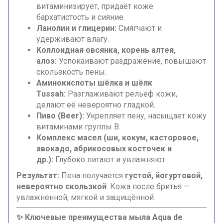
витаминизирует, придаёт коже
бархатистость и сияние.
Ланолин и глицерин:
Смягчают и
удерживают влагу.
Коллоидная овсянка, корень алтея,
алоэ:
Успокаивают раздражение, повышают
скользкость пены.
Аминокислоты шёлка и шёлк
Tussah:
Разглаживают рельеф кожи,
делают её невероятно гладкой.
Пиво (Beer):
Укрепляет пену, насыщает кожу
витаминами группы B.
Комплекс масел (ши, кокум, касторовое,
авокадо, абрикосовых косточек и
др.):
Глубоко питают и увлажняют.
Результат:
Пена получается
густой, йогуртовой,
невероятно скользкой
. Кожа после бритья —
увлажнённой, мягкой и защищённой.
✨ Ключевые преимущества мыла Aqua de