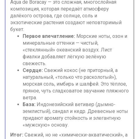
Aqua de Boracay — это сложная, многослойная
композиция, которая передаёт атмосферу
далёкого острова, где солнце, соль и
экзотические растения создают неповторимый
букет.
Первое впечатление:
Морские ноты, озон и
минеральные оттенки — чистый,
«стеклянный» океанский воздух. Лист
фиалки добавляет лёгкую зелёную
свежесть.
Сердце:
Свежий кокос (не приторный, а
натуральный, «только что расколотый»),
морская соль, имбирь и шалфей. Это тёплое,
пряное, чуть сладковатое звучание пляжного
ветра.
База:
Индонезийский ветивер (дымно-
землистый), сандал и кедр. Древесные ноты
придают аромату стойкость и элегантную
«мужскую» основу.
Итог:
Свежий, но не «химически-акватический», а