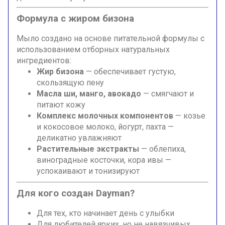
Формула с жиром бизона
Мыло создано на основе питательной формулы с
использованием отборных натуральных
ингредиентов:
Жир бизона
— обеспечивает густую,
скользящую пену
Масла ши, манго, авокадо
— смягчают и
питают кожу
Комплекс молочных компонентов
— козье
и кокосовое молоко, йогурт, пахта —
деликатно увлажняют
Растительные экстракты
— облепиха,
виноградные косточки, кора ивы —
успокаивают и тонизируют
Для кого создан Dayman?
Для тех, кто начинает день с улыбки
Для любителей ярких, но не навязчивых