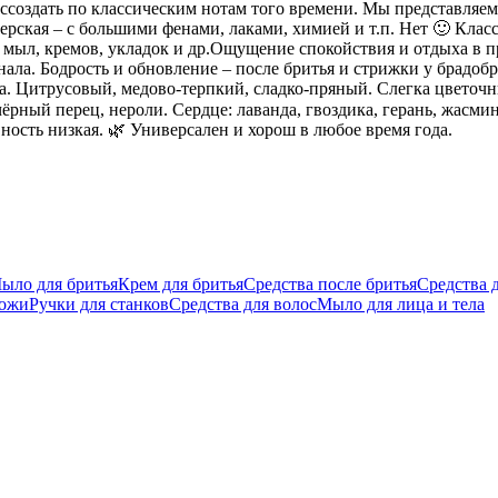
оссоздать по классическим нотам того времени. Мы представляе
ская – с большими фенами, лаками, химией и т.п. Нет 🙂 Класс
мыл, кремов, укладок и др.Ощущение спокойствия и отдыха в пр
нала. Бодрость и обновление – после бритья и стрижки у брадобр
. Цитрусовый, медово-терпкий, сладко-пряный. Слегка цветочн
ёрный перец, нероли. Сердце: лаванда, гвоздика, герань, жасмин
вность низкая. 🌿 Универсален и хорош в любое время года.
ыло для бритья
Крем для бритья
Средства после бритья
Средства 
кожи
Ручки для станков
Средства для волос
Мыло для лица и тела