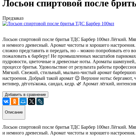
Лосьон спиртовой после брит
Предзаказ
Лосьон спиртовой после бритья ТДС Барбер 100мл Лёгкий. Мя
и немного древесный. Аромат чистоты и хорошего настроения
сложно представить и передать, но – можно попробовать его в
пожаловать к барберу! Не промышленных масштабов парикмахер
пудровости, цветочные и древесные ноты. Ароматы шампуней, 
процессе бритья. Удовольствие от результата работы профессио
Мягкий. Свежий, стильный, мыльно-чистый аромат барбершопа
настроения. Добрый такой аромат 😉 Верхние ноты: бергамот, ч
ветивер, дёготь\кожа, сандал, кедр. 🌿 Аромат лёгкий, интенси
Добавить в сравнение
Описание
Лосьон спиртовой после бритья ТДС Барбер 100мл Лёгкий. Мя
и немного древесный. Аромат чистоты и хорошего настроения