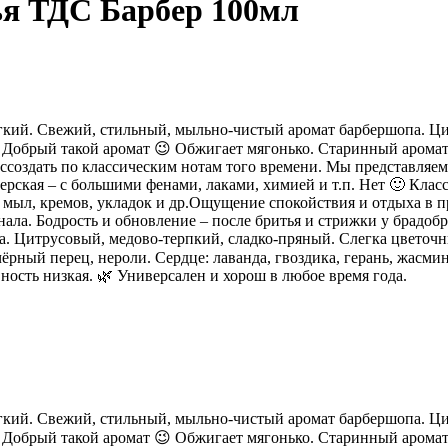
ья ТДС Барбер 100мл
гкий. Свежий, стильный, мыльно-чистый аромат барбершопа. Ци
. Добрый такой аромат 😉 Обжигает мягонько. Старинный арома
оссоздать по классическим нотам того времени. Мы представляе
ская – с большими фенами, лаками, химией и т.п. Нет 🙂 Класс
мыл, кремов, укладок и др.Ощущение спокойствия и отдыха в пр
нала. Бодрость и обновление – после бритья и стрижки у брадобр
. Цитрусовый, медово-терпкий, сладко-пряный. Слегка цветочн
ёрный перец, нероли. Сердце: лаванда, гвоздика, герань, жасмин
вность низкая. 🌿 Универсален и хорош в любое время года.
гкий. Свежий, стильный, мыльно-чистый аромат барбершопа. Ци
. Добрый такой аромат 😉 Обжигает мягонько. Старинный арома