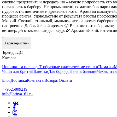
сложно представить и передать, но – можно попробовать его в
пожаловать к барберу! Не промышленных масштабов парикмахер
пудровости, цветочные и древесные ноты. Ароматы шампуней, 
процессе бритья. Удовольствие от результата работы профессио
Мягкий. Свежий, стильный, мыльно-чистый аромат барбершопа
настроения. Добрый такой аромат 😉 Верхние ноты: бергамот, ч
ветивер, дёготь\кожа, сандал, кедр. 🌿 Аромат лёгкий, интенси
Характеристики
Бренд
ТДС
Каталог
Новинки за пол года
Т образные классические станки
Помазки
М
Чаши для бритья
Шаветки
Для бороды
Пена в баллоне
Чехлы из 
Блог
Доставка
Контакты
Возврат
Оплата
+79525809219
info@britva161.ru