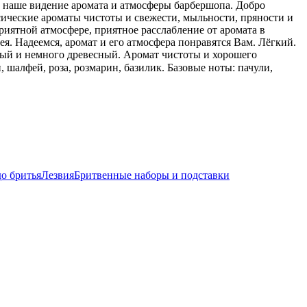
м наше видение аромата и атмосферы барбершопа. Добро
ические ароматы чистоты и свежести, мыльности, пряности и
иятной атмосфере, приятное расслабление от аромата в
ея. Надеемся, аромат и его атмосфера понравятся Вам. Лёгкий.
ый и немного древесный. Аромат чистоты и хорошего
, шалфей, роза, розмарин, базилик. Базовые ноты: пачули,
до бритья
Лезвия
Бритвенные наборы и подставки