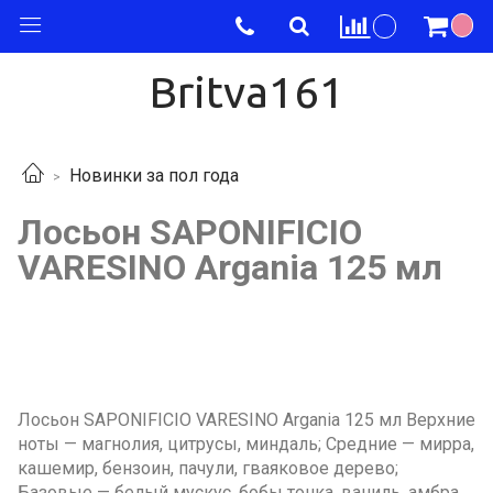
Britva161
Новинки за пол года
Лосьон SAPONIFICIO
VARESINO Argania 125 мл
Лосьон SAPONIFICIO VARESINO Argania 125 мл Верхние
ноты — магнолия, цитрусы, миндаль; Средние — мирра,
кашемир, бензоин, пачули, гваяковое дерево;
Базовые — белый мускус, бобы тонка, ваниль, амбра,