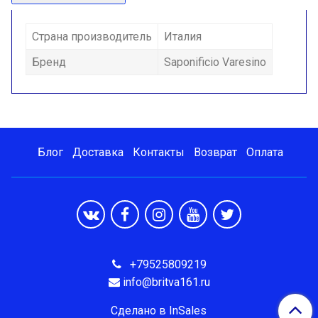
Страна производитель
Италия
Бренд
Saponificio Varesino
Блог
Доставка
Контакты
Возврат
Оплата
+79525809219
info@britva161.ru
Сделано в InSales